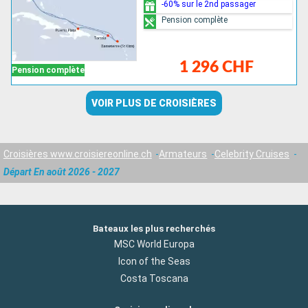
-60% sur le 2nd passager
Pension complète
1 296 CHF
Pension complète
VOIR PLUS DE CROISIÈRES
Croisières www.croisiereonline.ch
Armateurs
Celebrity Cruises
Départ En août 2026 - 2027
Bateaux les plus recherchés
MSC World Europa
Icon of the Seas
Costa Toscana