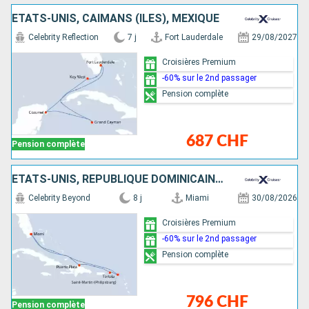
ÉTATS-UNIS, CAÏMANS (ÎLES), MEXIQUE
Celebrity Reflection
7 j
Fort Lauderdale
29/08/2027
Croisières Premium
-60% sur le 2nd passager
Pension complète
687 CHF
Pension complète
ÉTATS-UNIS, RÉPUBLIQUE DOMINICAINE, TORTOLA, SAINT-MARTIN
Celebrity Beyond
8 j
Miami
30/08/2026
Croisières Premium
-60% sur le 2nd passager
Pension complète
796 CHF
Pension complète