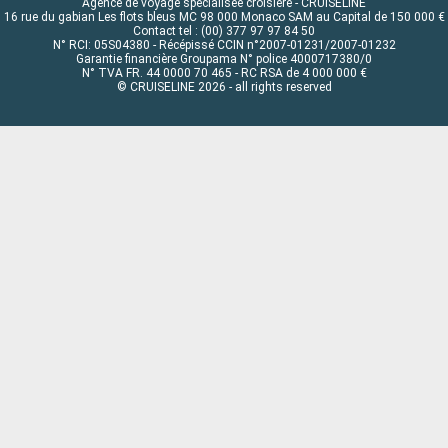
Agence de voyage spécialisée croisière - CRUISELINE
16 rue du gabian Les flots bleus MC 98 000 Monaco SAM au Capital de 150 000 €
Contact tel : (00) 377 97 97 84 50
N° RCI: 05S04380 - Récépissé CCIN n°2007-01231/2007-01232
Garantie financière Groupama N° police 4000717380/0
N° TVA FR. 44 0000 70 465 - RC RSA de 4 000 000 €
© CRUISELINE 2026 - all rights reserved