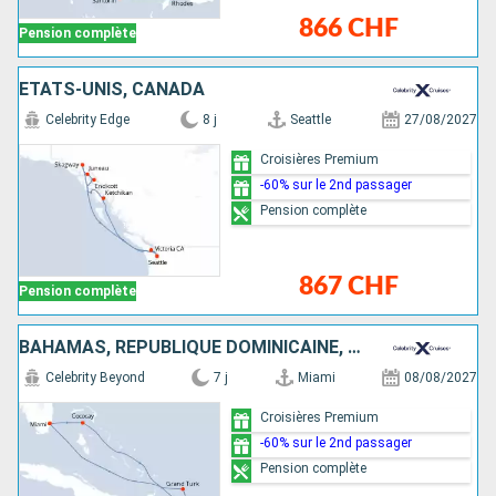
866 CHF
Pension complète
ÉTATS-UNIS, CANADA
Celebrity Edge
8 j
Seattle
27/08/2027
Croisières Premium
-60% sur le 2nd passager
Pension complète
867 CHF
Pension complète
BAHAMAS, RÉPUBLIQUE DOMINICAINE, ÎLES TURQUES-ET-CAÏQUES, ÉTATS-UNIS
Celebrity Beyond
7 j
Miami
08/08/2027
Croisières Premium
-60% sur le 2nd passager
Pension complète