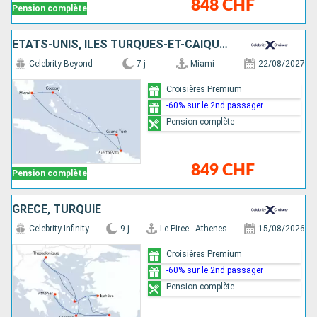
848 CHF
Pension complète
ÉTATS-UNIS, ÎLES TURQUES-ET-CAÏQUES, RÉPUBLIQUE DOMINICAINE, BAHAMAS
Celebrity Beyond
7 j
Miami
22/08/2027
Croisières Premium
-60% sur le 2nd passager
Pension complète
849 CHF
Pension complète
GRÈCE, TURQUIE
Celebrity Infinity
9 j
Le Piree - Athenes
15/08/2026
Croisières Premium
-60% sur le 2nd passager
Pension complète