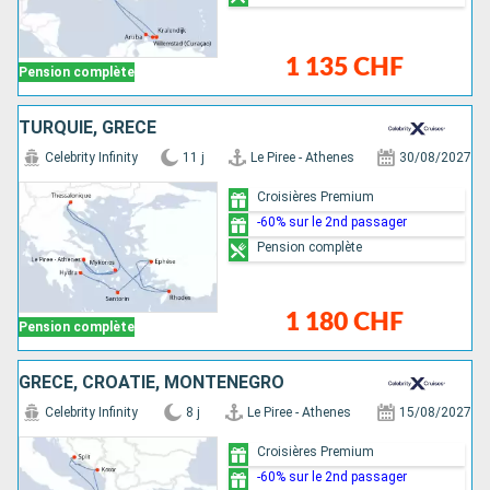
1 135 CHF
Pension complète
TURQUIE, GRÈCE
Celebrity Infinity
11 j
Le Piree - Athenes
30/08/2027
Croisières Premium
-60% sur le 2nd passager
Pension complète
1 180 CHF
Pension complète
GRÈCE, CROATIE, MONTÉNÉGRO
Celebrity Infinity
8 j
Le Piree - Athenes
15/08/2027
Croisières Premium
-60% sur le 2nd passager