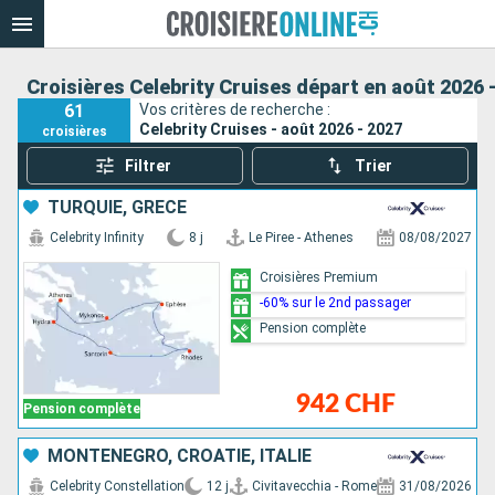
Croisières Celebrity Cruises départ en août 2026 
61
Vos critères de recherche :
Celebrity Cruises - août 2026 - 2027
croisières
Filtrer
Trier
TURQUIE, GRÈCE
Celebrity Infinity
8 j
Le Piree - Athenes
08/08/2027
Croisières Premium
-60% sur le 2nd passager
Pension complète
942 CHF
Pension complète
MONTÉNÉGRO, CROATIE, ITALIE
Celebrity Constellation
12 j
Civitavecchia - Rome
31/08/2026