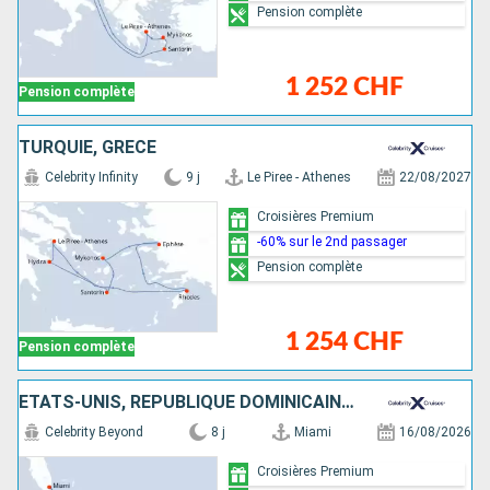
Pension complète
1 252 CHF
Pension complète
TURQUIE, GRÈCE
Celebrity Infinity
9 j
Le Piree - Athenes
22/08/2027
Croisières Premium
-60% sur le 2nd passager
Pension complète
1 254 CHF
Pension complète
ÉTATS-UNIS, RÉPUBLIQUE DOMINICAINE, TORTOLA
Celebrity Beyond
8 j
Miami
16/08/2026
Croisières Premium