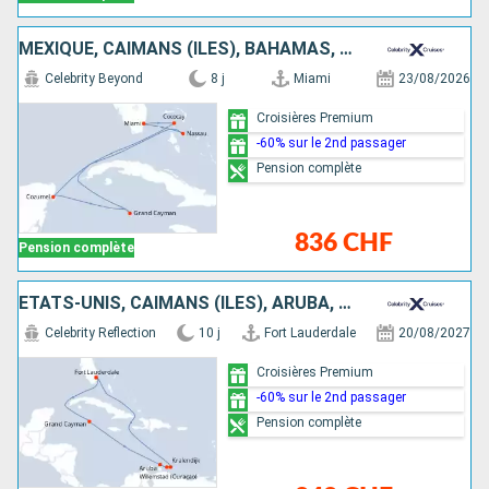
MEXIQUE, CAÏMANS (ÎLES), BAHAMAS, ÉTATS-UNIS
Celebrity Beyond
8 j
Miami
23/08/2026
Croisières Premium
-60% sur le 2nd passager
Pension complète
836 CHF
Pension complète
ÉTATS-UNIS, CAÏMANS (ÎLES), ARUBA, BONAIRE
Celebrity Reflection
10 j
Fort Lauderdale
20/08/2027
Croisières Premium
-60% sur le 2nd passager
Pension complète