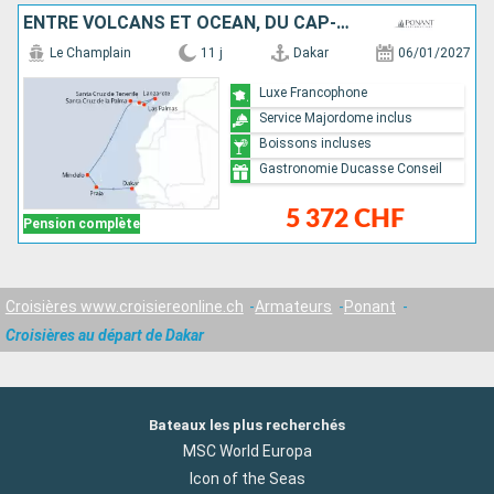
ENTRE VOLCANS ET OCÉAN, DU CAP-VERT AUX CANARIES
Le Champlain
11 j
Dakar
06/01/2027
Luxe Francophone
Service Majordome inclus
Boissons incluses
Gastronomie Ducasse Conseil
5 372 CHF
Pension complète
Croisières www.croisiereonline.ch
Armateurs
Ponant
Croisières au départ de Dakar
Bateaux les plus recherchés
MSC World Europa
Icon of the Seas