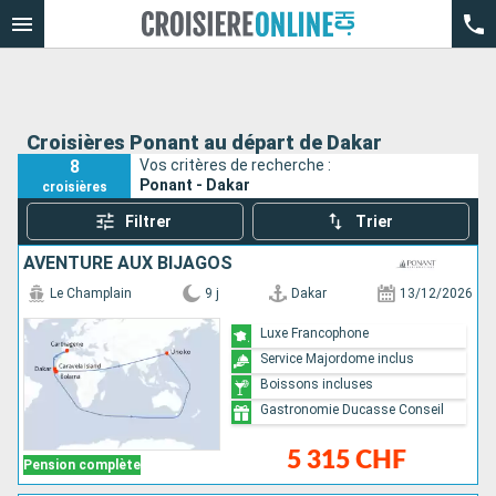
Croisières Ponant au départ de Dakar
8
Vos critères de recherche :
Ponant - Dakar
croisières
Filtrer
Trier
AVENTURE AUX BIJAGOS
Le Champlain
9 j
Dakar
13/12/2026
Luxe Francophone
Service Majordome inclus
Boissons incluses
Gastronomie Ducasse Conseil
5 315 CHF
Pension complète