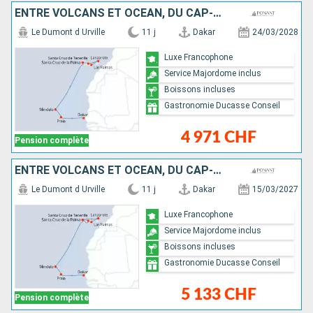
ENTRE VOLCANS ET OCÉAN, DU CAP-VERT AUX CANARIES
Le Dumont d Urville
11 j
Dakar
24/03/2028
Luxe Francophone
Service Majordome inclus
Boissons incluses
Gastronomie Ducasse Conseil
4 971 CHF
Pension complète
ENTRE VOLCANS ET OCÉAN, DU CAP-VERT AUX CANARIES
Le Dumont d Urville
11 j
Dakar
15/03/2027
Luxe Francophone
Service Majordome inclus
Boissons incluses
Gastronomie Ducasse Conseil
5 133 CHF
Pension complète