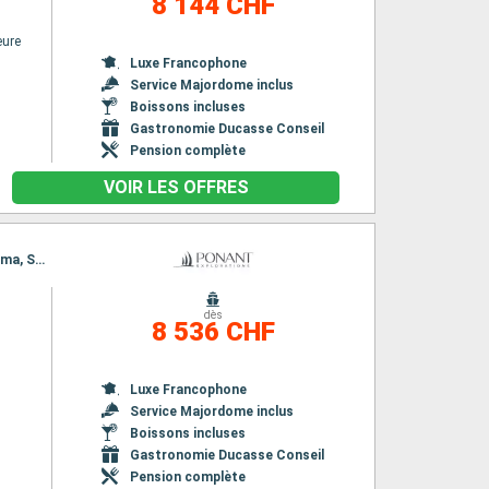
8 144 CHF
eure
Luxe Francophone
Service Majordome inclus
Boissons incluses
Gastronomie Ducasse Conseil
Pension complète
VOIR LES OFFRES
Itinéraire : Las Palmas, Lanzarote, Puerto del Rosario, Los Cristianos, Santa Cruz de la Palma, San Sebastian de la gomera, Las Palmas
dès
8 536 CHF
Luxe Francophone
Service Majordome inclus
Boissons incluses
Gastronomie Ducasse Conseil
Pension complète