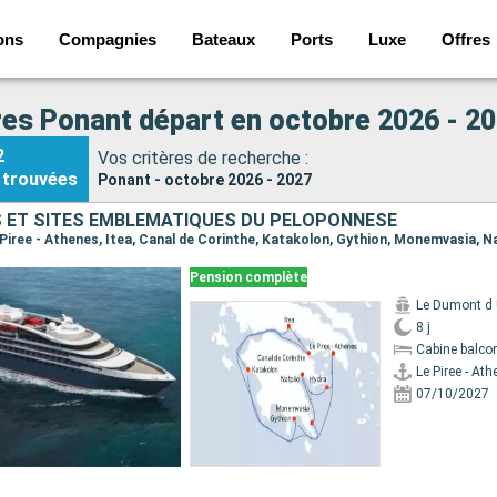
ons
Compagnies
Bateaux
Ports
Luxe
Offres
res Ponant départ en octobre 2026 - 2
2
Vos critères de recherche :
trouvées
Ponant - octobre 2026 - 2027
 ET SITES EMBLÉMATIQUES DU PÉLOPONNÈSE
Pension complète
Le Dumont d U
8 j
Cabine balco
Le Piree - At
07/10/2027