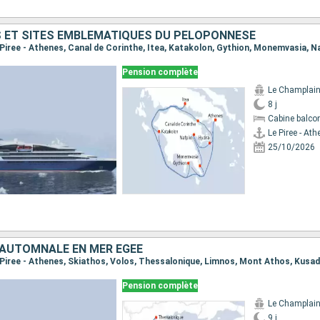
 ET SITES EMBLÉMATIQUES DU PÉLOPONNÈSE
Pension complète
Le Champlai
8 j
Cabine balco
Le Piree - At
25/10/2026
AUTOMNALE EN MER EGÉE
Pension complète
Le Champlai
9 j