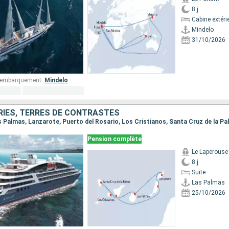
8 j
Cabine extéri
Mindelo
31/10/2026
d'embarquement :
Mindelo
RIES, TERRES DE CONTRASTES
Pension complète
Le Laperouse
8 j
Suite
Las Palmas
25/10/2026