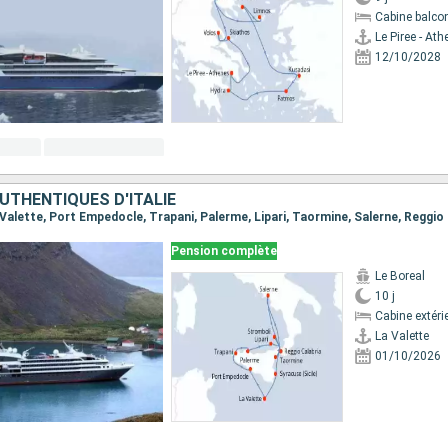
Cabine balco
Le Piree - At
12/10/2028
UTHENTIQUES D'ITALIE
Pension complète
Le Boreal
10 j
Cabine extéri
La Valette
01/10/2026