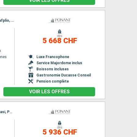
VOIR LES OFFRES
Itinéraire : Le Piree - Athenes, Canal de Corinthe, Itea, Katakolon, Gythion, Monemvasia, Nafplio, Hydra, Le Piree - Athenes
dès
n
5 668 CHF
n
henes
Luxe Francophone
Service Majordome inclus
Boissons incluses
Gastronomie Ducasse Conseil
Pension complète
VOIR LES OFFRES
Itinéraire : Le Piree - Athenes, Skiathos, Volos, Thessalonique, Limnos, Mont Athos, Kusadasi, Patmos, Hydra, Le Piree - Athenes
dès
n
5 936 CHF