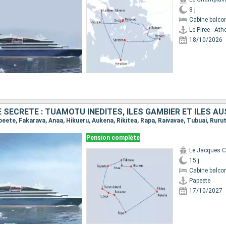
8 j
Cabine balco
Le Piree - At
18/10/2026
Pension complète
Le Jacques Ca
15 j
Cabine balco
Papeete
17/10/2027