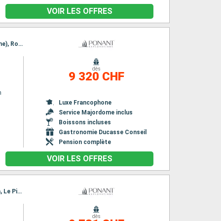
VOIR LES OFFRES
Itinéraire : Boston, Halifax, Sydney, Charlottetown, Lunenbourg, Saint John, Eastport (Maine), Rockland, Oak Bluffs, Boston
dès
9 320 CHF
n
Luxe Francophone
Service Majordome inclus
Boissons incluses
Gastronomie Ducasse Conseil
Pension complète
VOIR LES OFFRES
Itinéraire : Le Piree - Athenes, Heraklion, Santorin, Rhodes, Bodrum, Delos, Mykonos, Hydra, Le Piree - Athenes
dès
n