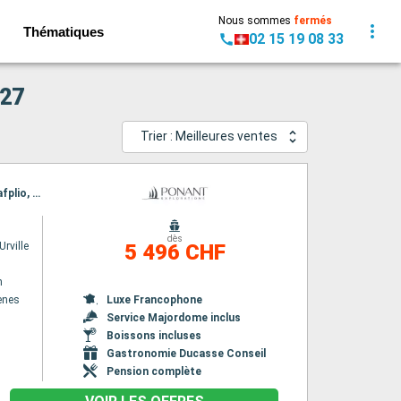
Nous sommes
fermés
Thématiques
02 15 19 08 33
027
Trier : Meilleures ventes
Itinéraire : Le Piree - Athenes, Itea, Canal de Corinthe, Katakolon, Gythion, Monemvasia, Nafplio, Hydra, Le Piree - Athenes
dès
rville
5 496 CHF
n
henes
Luxe Francophone
Service Majordome inclus
Boissons incluses
Gastronomie Ducasse Conseil
Pension complète