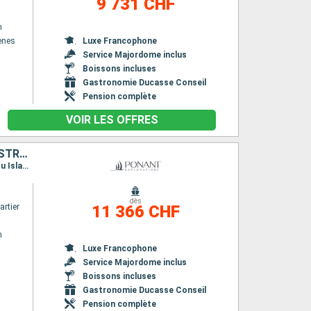
9 731 CHF
n
henes
Luxe Francophone
Service Majordome inclus
Boissons incluses
Gastronomie Ducasse Conseil
Pension complète
VOIR LES OFFRES
POLYNÉSIE SECRÈTE : TUAMOTU INÉDITES, ÎLES GAMBIER ET ÎLES AUSTRALES
Itinéraire : Papeete, Fakarava, Anaa, Hikueru, Aukena, Rikitea, Rapa, Raivavae, Tubuai, Rurutu Island, Papeete
dès
rtier
11 366 CHF
n
Luxe Francophone
Service Majordome inclus
Boissons incluses
Gastronomie Ducasse Conseil
Pension complète