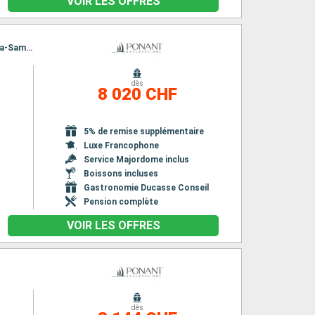
VOIR LES OFFRES
Itinéraire : Iquitos, Yanayacu, Yarapa, Lac Clavero, Nauta, Pucate, Réserve nationale Pacaya-Samiria, Nauta Cano, Iquitos
dès
8 020 CHF
5% de remise supplémentaire
Luxe Francophone
Service Majordome inclus
Boissons incluses
Gastronomie Ducasse Conseil
Pension complète
VOIR LES OFFRES
dès