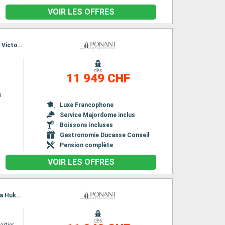
VOIR LES OFFRES
Itinéraire : Boston, Halifax, Louisbourg, Lunenbourg, Yarmouth, Eastport (Maine), Portland Victoria, Provincetown, Newport - port (Rhode Island), New York, Oak Bluffs, Boston
dès
11 949 CHF
n
Luxe Francophone
Service Majordome inclus
Boissons incluses
Gastronomie Ducasse Conseil
Pension complète
VOIR LES OFFRES
Itinéraire : Papeete, Moorea, Makatea (Toamotu), Rangiroa, Ua Pou, Hatieu bay, Taiohae, Ua Huka, Hanaiapa, Puama'u, Hiva Oa, Bay of Virgins, Omoa, Hapatoni, Fakarava, Papeete
dès