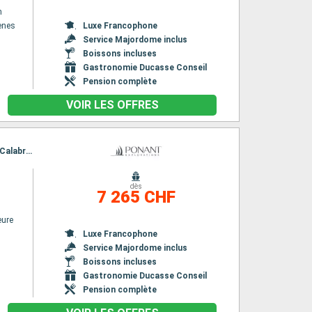
n
henes
Luxe Francophone
Service Majordome inclus
Boissons incluses
Gastronomie Ducasse Conseil
Pension complète
VOIR LES OFFRES
Itinéraire : La Valette, Port Empedocle, Trapani, Palerme, Lipari, Taormine, Salerne, Reggio Calabria, Stromboli, Syracuse (Sicile), La Valette
dès
7 265 CHF
eure
Luxe Francophone
Service Majordome inclus
Boissons incluses
Gastronomie Ducasse Conseil
Pension complète