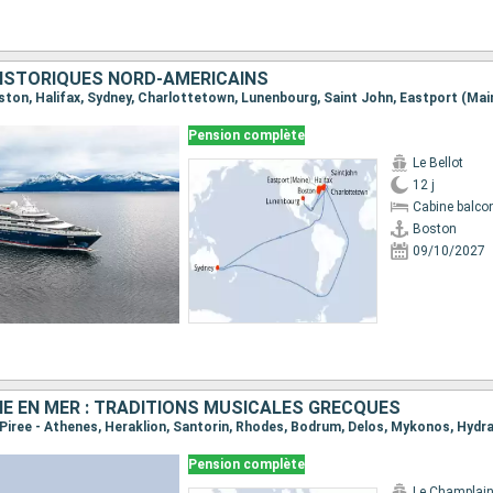
HISTORIQUES NORD-AMÉRICAINS
Pension complète
Le Bellot
12 j
Cabine balco
Boston
09/10/2027
E EN MER : TRADITIONS MUSICALES GRECQUES
Pension complète
Le Champlai