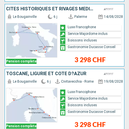
CITÉS HISTORIQUES ET RIVAGES MÉDITERRANÉENS
Le Bougainville
6 j
Palerme
14/08/2028
Luxe Francophone
Service Majordome inclus
Boissons incluses
Gastronomie Ducasse Conseil
3 298 CHF
Pension complète
TOSCANE, LIGURIE ET CÔTE D?AZUR
Le Bougainville
6 j
Civitavecchia - Rome
19/08/2028
Luxe Francophone
Service Majordome inclus
Boissons incluses
Gastronomie Ducasse Conseil
3 298 CHF
Pension complète