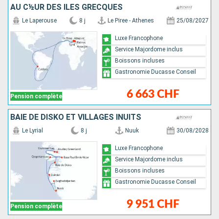
AU C½UR DES ÎLES GRECQUES
Le Laperouse
8 j
Le Piree - Athenes
25/08/2027
Luxe Francophone
Service Majordome inclus
Boissons incluses
Gastronomie Ducasse Conseil
6 663 CHF
Pension complète
BAIE DE DISKO ET VILLAGES INUITS
Le Lyrial
8 j
Nuuk
30/08/2028
Luxe Francophone
Service Majordome inclus
Boissons incluses
Gastronomie Ducasse Conseil
9 951 CHF
Pension complète