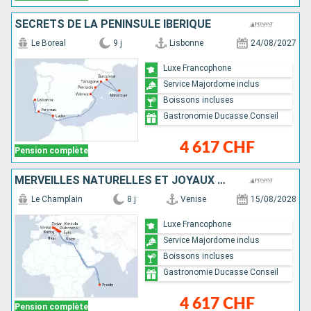
SECRETS DE LA PÉNINSULE IBÉRIQUE
Le Boreal
9 j
Lisbonne
24/08/2027
Luxe Francophone
Service Majordome inclus
Boissons incluses
Gastronomie Ducasse Conseil
4 617 CHF
Pension complète
MERVEILLES NATURELLES ET JOYAUX CULTURELS DE DALMATIE
Le Champlain
8 j
Venise
15/08/2028
Luxe Francophone
Service Majordome inclus
Boissons incluses
Gastronomie Ducasse Conseil
4 617 CHF
Pension complète