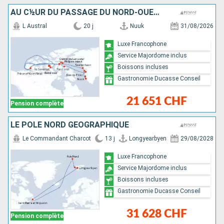
AU C½UR DU PASSAGE DU NORD-OUEST
L Austral
20 j
Nuuk
31/08/2026
Luxe Francophone
Service Majordome inclus
Boissons incluses
Gastronomie Ducasse Conseil
21 651 CHF
Pension complète
LE PÔLE NORD GÉOGRAPHIQUE
Le Commandant Charcot
13 j
Longyearbyen
29/08/2028
Luxe Francophone
Service Majordome inclus
Boissons incluses
Gastronomie Ducasse Conseil
31 628 CHF
Pension complète