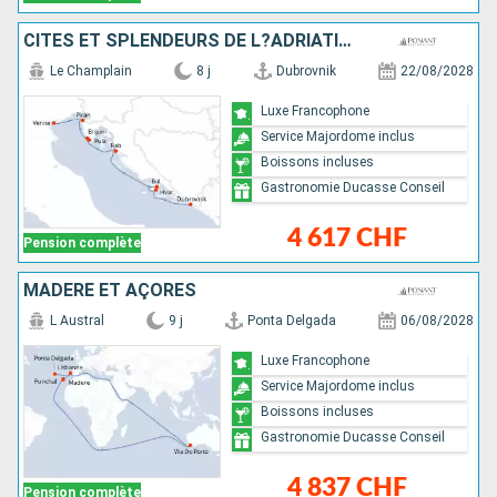
CITÉS ET SPLENDEURS DE L?ADRIATIQUE
Le Champlain
8 j
Dubrovnik
22/08/2028
Luxe Francophone
Service Majordome inclus
Boissons incluses
Gastronomie Ducasse Conseil
4 617 CHF
Pension complète
MADÈRE ET AÇORES
L Austral
9 j
Ponta Delgada
06/08/2028
Luxe Francophone
Service Majordome inclus
Boissons incluses
Gastronomie Ducasse Conseil
4 837 CHF
Pension complète