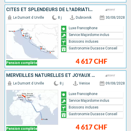
CITÉS ET SPLENDEURS DE L?ADRIATIQUE
Le Dumont d Urville
8 j
Dubrovnik
30/08/2028
Luxe Francophone
Service Majordome inclus
Boissons incluses
Gastronomie Ducasse Conseil
4 617 CHF
Pension complète
MERVEILLES NATURELLES ET JOYAUX CULTURELS DE DALMATIE
Le Dumont d Urville
8 j
Venise
09/08/2028
Luxe Francophone
Service Majordome inclus
Boissons incluses
Gastronomie Ducasse Conseil
4 617 CHF
Pension complète