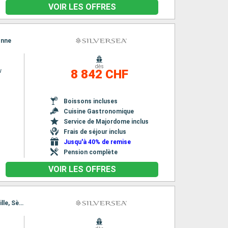
VOIR LES OFFRES
onne
dès
w
8 842 CHF
Boissons incluses
Cuisine Gastronomique
Service de Majordome inclus
Frais de séjour inclus
Jusqu'à 40% de remise
Pension complète
VOIR LES OFFRES
Itinéraire : Nice, Marseille, Sète, Barcelone, Malaga, Gibraltar, Seville, Lisbonne, Nice, Marseille, Sète, Barcelone, Malaga, Gibraltar, Seville, Lisbonne