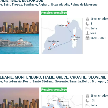
TALIE, IBIZA, MAJORQUE
ice, Saint Tropez, Bonifacio, Alghero, Ibiza, Alcudia, Palma de Majorque
Pension complète
Silver shado
8 j
Suite
Nice
06/08/2026
LBANIE, MONTÉNÉGRO, ITALIE, GRÈCE, CROATIE, SLOVÉNIE
Pension complète
Silver shado
13 j
Suite