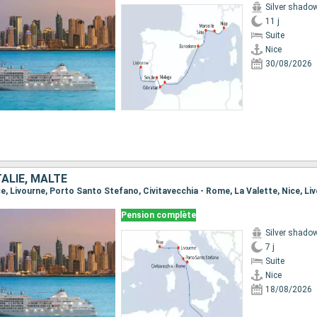
Silver shado
11 j
Suite
Nice
30/08/2026
TALIE, MALTE
Pension complète
Silver shado
7 j
Suite
Nice
18/08/2026