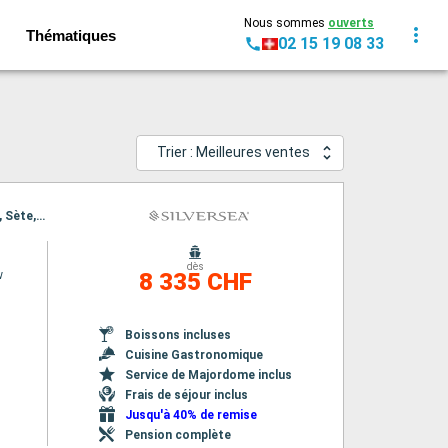
Nous sommes
ouverts
Thématiques
02 15 19 08 33
Trier : Meilleures ventes
Itinéraire : Nice, Ajaccio, Alghero, Collioure, Palamos, Port Mahon, Ibiza, Alcudia, Barcelone, Sète, Saint Tropez
dès
w
8 335 CHF
Boissons incluses
Cuisine Gastronomique
Service de Majordome inclus
Frais de séjour inclus
Jusqu'à 40% de remise
Pension complète