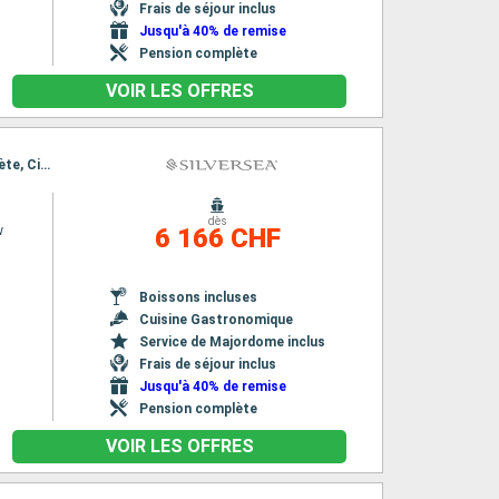
Frais de séjour inclus
Jusqu'à 40% de remise
Pension complète
VOIR LES OFFRES
Itinéraire : Nice, Saint Tropez, Bastia, Alghero, Port Mahon, Alcudia, Barcelone, Palamos, Sète, Civitavecchia - Rome
dès
w
6 166 CHF
Boissons incluses
Cuisine Gastronomique
Service de Majordome inclus
Frais de séjour inclus
Jusqu'à 40% de remise
Pension complète
VOIR LES OFFRES