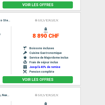
VOIR LES OFFRES
Itinéraire : Nice, Marseille, Sète, Port Vendres, Port Mahon, Palma de Majorque, Porto Santo Stefano, Portoferraio, Livourne, Portofino, Nice, Marseille, Sète, Port Vendres, Port Mahon, Palma de Majorque, Porto Santo Stefano, Portoferraio, Livourne, Portofino, Nice
dès
w
8 890 CHF
Boissons incluses
Cuisine Gastronomique
Service de Majordome inclus
Frais de séjour inclus
Jusqu'à 40% de remise
Pension complète
VOIR LES OFFRES
Itinéraire : Nice, Saint Tropez, Alghero, Bastia, Portoferraio, Porto Santo Stefano, Salerne, Naxos Di Giardini, La Valette, Trapani, Livourne, Portofino