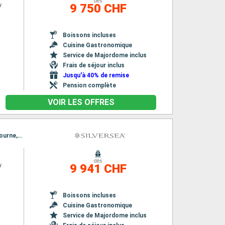
dès
w
9 750 CHF
Boissons incluses
Cuisine Gastronomique
Service de Majordome inclus
Frais de séjour inclus
Jusqu'à 40% de remise
Pension complète
VOIR LES OFFRES
Itinéraire : Nice, Livourne, Porto Santo Stefano, Civitavecchia - Rome, La Valette, Nice, Livourne, Porto Santo Stefano, Civitavecchia - Rome, La Valette
dès
w
9 941 CHF
Boissons incluses
Cuisine Gastronomique
Service de Majordome inclus