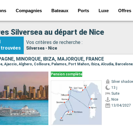
ons
Compagnies
Bateaux
Ports
Luxe
Offres
res Silversea au départ de Nice
1
Vos critères de recherche :
trouvées
Silversea - Nice
SPAGNE, MINORQUE, IBIZA, MAJORQUE, FRANCE
Pension complète
Silver shado
13 j
Suite
Nice
13/04/2027