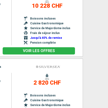
dès
w
10 228 CHF
Boissons incluses
Cuisine Gastronomique
Service de Majordome inclus
Frais de séjour inclus
Jusqu'à 40% de remise
Pension complète
VOIR LES OFFRES
a
dès
w
2 820 CHF
Boissons incluses
Cuisine Gastronomique
Service de Majordome inclus