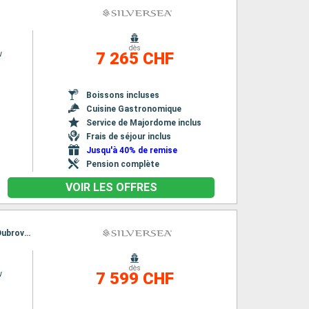
dès
w
7 265 CHF
Boissons incluses
Cuisine Gastronomique
Service de Majordome inclus
Frais de séjour inclus
Jusqu'à 40% de remise
Pension complète
VOIR LES OFFRES
Itinéraire : Nice, Portoferraio, Porto Santo Stefano, Sorrente, Saranda, Kotor, Monopoli, Dubrovnik, Spetses, Rovinj, Piran, Venise, Nice, Portoferraio, Porto Santo Stefano, Sorrente, Saranda, Kotor, Monopoli, Dubrovnik, Spetses, Rovinj, Piran, Venise
dès
w
7 599 CHF