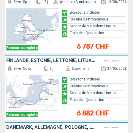
Silver Spirit
12 j
Ijmuiden (Amsterdam)
16/08/2026
Boissons incluses
Cuisine Gastronomique
Service de Majordome inclus
Frais de séjour inclus
6 787 CHF
Pension complète
FINLANDE, ESTONIE, LETTONIE, LITUANIE, POLOGNE, SUÈDE, ALLEMAGNE, DANEMARK
Silver Nova
9 j
Stockholm
27/05/2028
Boissons incluses
Cuisine Gastronomique
Service de Majordome inclus
Frais de séjour inclus
6 882 CHF
Pension complète
DANEMARK, ALLEMAGNE, POLOGNE, LETTONIE, ESTONIE, FINLANDE, SUÈDE