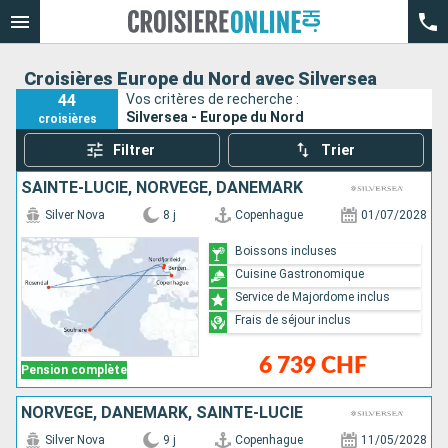
Croisières Europe du Nord avec Silversea
44
Vos critères de recherche :
Silversea - Europe du Nord
croisières
Filtrer
Trier
SAINTE-LUCIE, NORVÈGE, DANEMARK
Silver Nova
8 j
Copenhague
01/07/2028
Boissons incluses
Cuisine Gastronomique
Service de Majordome inclus
Frais de séjour inclus
6 739 CHF
Pension complète
NORVÈGE, DANEMARK, SAINTE-LUCIE
Silver Nova
9 j
Copenhague
11/05/2028