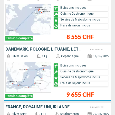
Boissons incluses
Cuisine Gastronomique
Service de Majordome inclus
Frais de séjour inclus
8 555 CHF
Pension complète
DANEMARK, POLOGNE, LITUANIE, LETTONIE, FINLANDE, ESTONIE, SUÈDE
Silver Dawn
11 j
Copenhague
07/06/2027
Boissons incluses
Cuisine Gastronomique
Service de Majordome inclus
Frais de séjour inclus
9 655 CHF
Pension complète
FRANCE, ROYAUME-UNI, IRLANDE
Silver Spirit
11 j
Southampton
29/06/2027