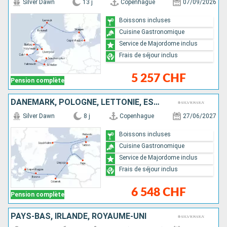
Silver Dawn
13 j
Copenhague
07/09/2026
Boissons incluses
Cuisine Gastronomique
Service de Majordome inclus
Frais de séjour inclus
5 257 CHF
Pension complète
DANEMARK, POLOGNE, LETTONIE, ESTONIE, FINLANDE, SUÈDE
Silver Dawn
8 j
Copenhague
27/06/2027
Boissons incluses
Cuisine Gastronomique
Service de Majordome inclus
Frais de séjour inclus
6 548 CHF
Pension complète
PAYS-BAS, IRLANDE, ROYAUME-UNI