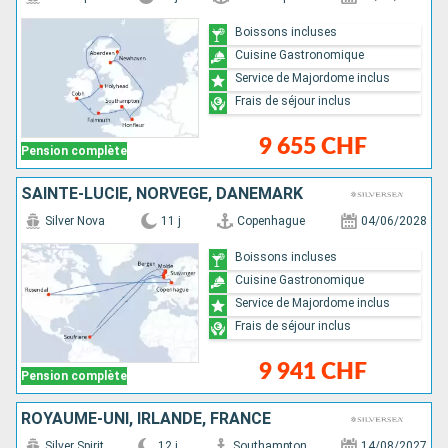
Boissons incluses
Cuisine Gastronomique
Service de Majordome inclus
Frais de séjour inclus
9 655 CHF
Pension complète
SAINTE-LUCIE, NORVÈGE, DANEMARK
Silver Nova
11 j
Copenhague
04/06/2028
Boissons incluses
Cuisine Gastronomique
Service de Majordome inclus
Frais de séjour inclus
9 941 CHF
Pension complète
ROYAUME-UNI, IRLANDE, FRANCE
Silver Spirit
12 j
Southampton
14/08/2027