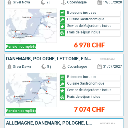
Silver Nova
9 j
Copenhague
19/05/2028
Boissons incluses
Cuisine Gastronomique
Service de Majordome inclus
Frais de séjour inclus
6 978 CHF
Pension complète
DANEMARK, POLOGNE, LETTONIE, FINLANDE, ESTONIE, SUÈDE
Silver Dawn
8 j
Copenhague
31/07/2027
Boissons incluses
Cuisine Gastronomique
Service de Majordome inclus
Frais de séjour inclus
7 074 CHF
Pension complète
ALLEMAGNE, DANEMARK, POLOGNE, LITUANIE, LETTONIE, ESTONIE, FINLANDE, SUÈDE