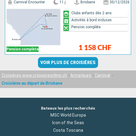
Carnival Encounter
11 j
Brisbane
30/12/2026
Clubs enfants dès 2 ans
Activités à bord incluses
Pension complète
1 158 CHF
Pension complète
VOIR PLUS DE CROISIÈRES
Croisières www.croisiereonline.ch
Armateurs
Carnival
Croisières au départ de Brisbane
Bateaux les plus recherchés
MSC World Europa
Icon of the Seas
Costa Toscana