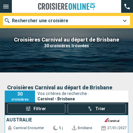
Rechercher une croisière
Croisières Carnival au départ de Brisbane
30 croisières trouvées
Nos destinations
Mois de départ
Ports
Compagnies
Croisières Carnival au départ de Brisbane
30
Vos critères de recherche :
Rechercher
Carnival - Brisbane
croisières
Filtrer
Trier
AUSTRALIE
Carnival Encounter
5 j
Brisbane
27/01/2027