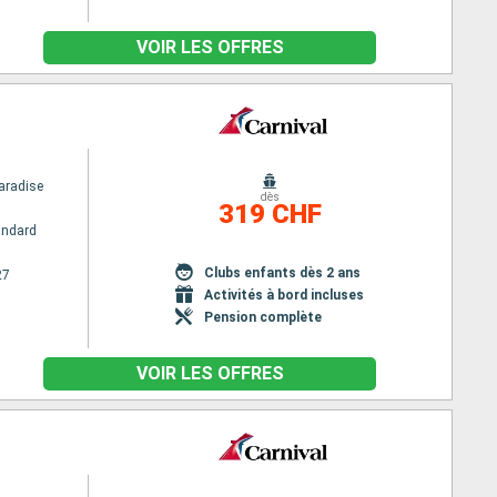
VOIR LES OFFRES
aradise
dès
319 CHF
andard
Clubs enfants dès 2 ans
27
Activités à bord incluses
Pension complète
VOIR LES OFFRES