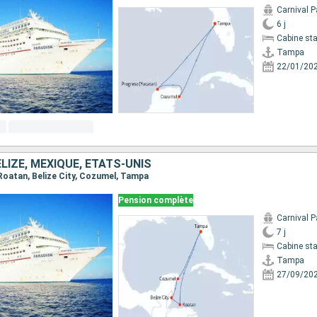
Carnival P
6 j
Cabine st
Tampa
22/01/20
LIZE, MEXIQUE, ÉTATS-UNIS
 Roatan, Belize City, Cozumel, Tampa
Pension complète
Carnival P
7 j
Cabine st
Tampa
27/09/20