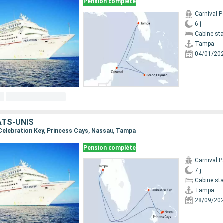
Pension complète
Carnival P
6 j
Cabine st
Tampa
04/01/20
ATS-UNIS
 Celebration Key, Princess Cays, Nassau, Tampa
Pension complète
Carnival P
7 j
Cabine st
Tampa
28/09/20