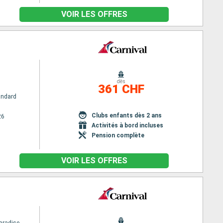
VOIR LES OFFRES
dès
361 CHF
andard
Clubs enfants dès 2 ans
26
Activités à bord incluses
Pension complète
VOIR LES OFFRES