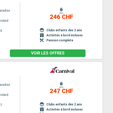
aradise
dès
246 CHF
andard
Clubs enfants dès 2 ans
26
Activités à bord incluses
Pension complète
VOIR LES OFFRES
aradise
dès
247 CHF
andard
Clubs enfants dès 2 ans
27
Activités à bord incluses