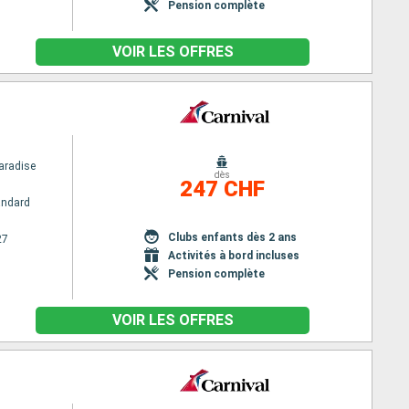
Pension complète
VOIR LES OFFRES
aradise
dès
247 CHF
andard
Clubs enfants dès 2 ans
27
Activités à bord incluses
Pension complète
VOIR LES OFFRES