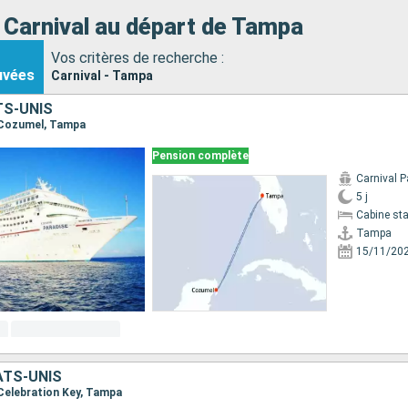
 Carnival au départ de Tampa
Vos critères de recherche :
uvées
Carnival - Tampa
TS-UNIS
, Cozumel, Tampa
Pension complète
Carnival P
5 j
Cabine st
Tampa
15/11/20
ATS-UNIS
 Celebration Key, Tampa