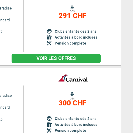
aradise
dès
291 CHF
andard
Clubs enfants dès 2 ans
27
Activités à bord incluses
Pension complète
VOIR LES OFFRES
aradise
dès
300 CHF
andard
Clubs enfants dès 2 ans
26
Activités à bord incluses
Pension complète