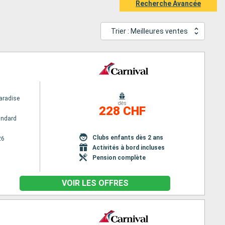
Recherche Avancée
Trier : Meilleures ventes
aradise
dès
228 CHF
andard
Clubs enfants dès 2 ans
26
Activités à bord incluses
Pension complète
VOIR LES OFFRES