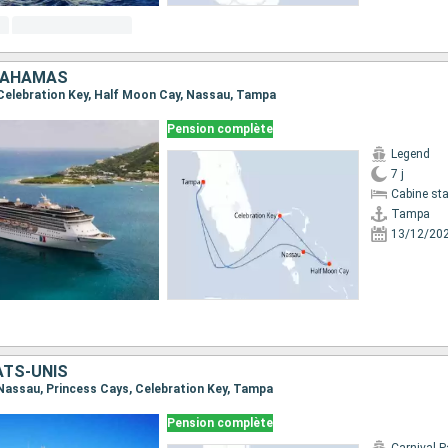
 BAHAMAS
, Celebration Key, Half Moon Cay, Nassau, Tampa
Pension complète
Legend
7 j
Cabine st
Tampa
13/12/20
ATS-UNIS
 Nassau, Princess Cays, Celebration Key, Tampa
Pension complète