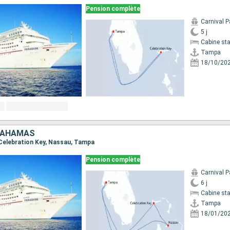
Pension complète
Carnival P
5 j
Cabine st
Tampa
18/10/20
 BAHAMAS
 Celebration Key, Nassau, Tampa
Pension complète
Carnival P
6 j
Cabine st
Tampa
18/01/20