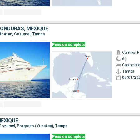
HONDURAS, MEXIQUE
, Roatan, Cozumel, Tampa
Pension complète
Carnival P
6 j
Cabine st
Tampa
09/01/20
MEXIQUE
, Cozumel, Progreso (Yucatan), Tampa
Pension complète