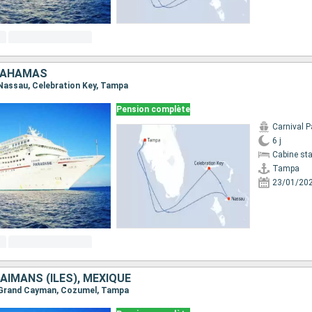
 BAHAMAS
 Nassau, Celebration Key, Tampa
Pension complète
Carnival P
6 j
Cabine st
Tampa
23/01/20
AÏMANS (ÎLES), MEXIQUE
, Grand Cayman, Cozumel, Tampa