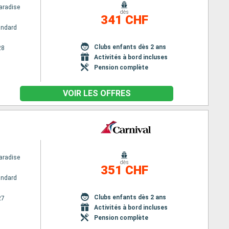
aradise
dès
341 CHF
andard
Clubs enfants dès 2 ans
28
Activités à bord incluses
Pension complète
VOIR LES OFFRES
aradise
dès
351 CHF
andard
Clubs enfants dès 2 ans
27
Activités à bord incluses
Pension complète