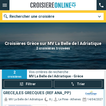
Rechercher une croisière
Nos destinations
Croisières Grèce sur MV La Belle de l Adriatique
2 croisières trouvées
Mois de départ
Ports
Compagnies
2
Vos critères de recherche :
Rechercher
MV La Belle de l Adriatique - Grèce
croisières
Filtrer
Trier
GRÈCE,ILES GRECQUES (REF ANA_PP)
MV La Belle de l Adriatique
8 j
Le Piree - Athenes
14/04/2027