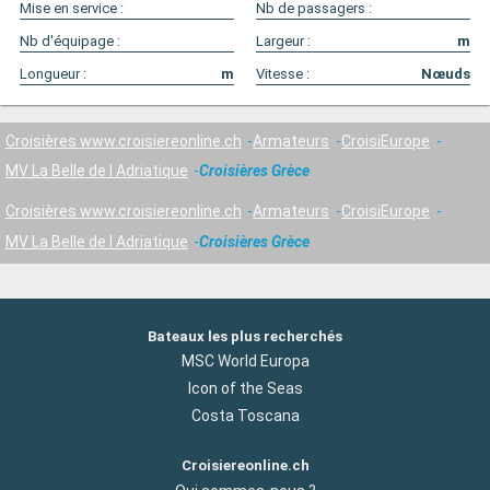
Mise en service :
Nb de passagers :
Nb d'équipage :
Largeur :
m
Longueur :
m
Vitesse :
Nœuds
Croisières www.croisiereonline.ch
Armateurs
CroisiEurope
MV La Belle de l Adriatique
Croisières Grèce
Croisières www.croisiereonline.ch
Armateurs
CroisiEurope
MV La Belle de l Adriatique
Croisières Grèce
Bateaux les plus recherchés
MSC World Europa
Icon of the Seas
Costa Toscana
Croisiereonline.ch