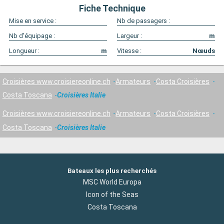
Fiche Technique
Mise en service :
Nb de passagers :
Nb d'équipage :
Largeur :
m
Longueur :
m
Vitesse :
Nœuds
Croisières www.croisiereonline.ch
Armateurs
Costa Croisières
Costa Toscana
Croisières Italie
Croisières www.croisiereonline.ch
Armateurs
Costa Croisières
Costa Toscana
Croisières Italie
Bateaux les plus recherchés
MSC World Europa
Icon of the Seas
Costa Toscana