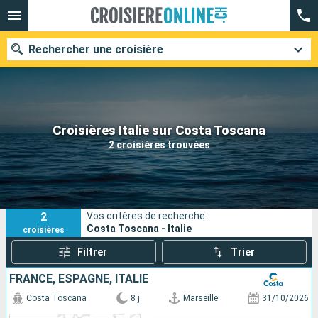
Rechercher une croisière
Nos destinations
Croisières Italie sur Costa Toscana
2 croisières trouvées
Mois de départ
Ports
Compagnies
2
Vos critères de recherche :
Rechercher
Costa Toscana - Italie
croisières
Filtrer
Trier
FRANCE, ESPAGNE, ITALIE
Costa Toscana
8 j
Marseille
31/10/2026