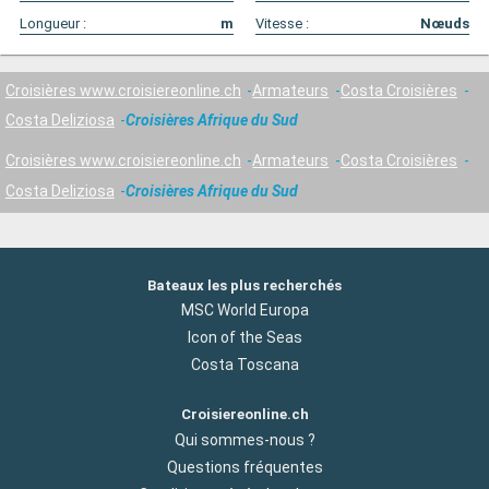
Longueur :
m
Vitesse :
Nœuds
Croisières www.croisiereonline.ch
Armateurs
Costa Croisières
Costa Deliziosa
Croisières Afrique du Sud
Croisières www.croisiereonline.ch
Armateurs
Costa Croisières
Costa Deliziosa
Croisières Afrique du Sud
Bateaux les plus recherchés
MSC World Europa
Icon of the Seas
Costa Toscana
Croisiereonline.ch
Qui sommes-nous ?
Questions fréquentes