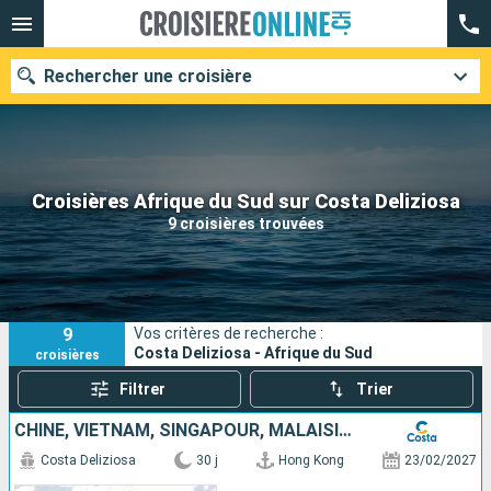
Rechercher une croisière
Nos destinations
Croisières Afrique du Sud sur Costa Deliziosa
9 croisières trouvées
Mois de départ
Ports
Compagnies
9
Vos critères de recherche :
Rechercher
Costa Deliziosa - Afrique du Sud
croisières
Filtrer
Trier
CHINE, VIETNAM, SINGAPOUR, MALAISIE, SRI LANKA, MALDIVES, MAURICE, AFRIQUE DU SUD
Costa Deliziosa
30 j
Hong Kong
23/02/2027