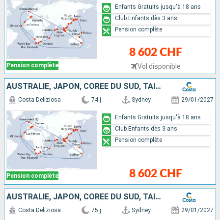
Enfants Gratuits jusqu'à 18 ans
Club Enfants dès 3 ans
Pension complète
8 602 CHF
Pension complète
Vol disponible
AUSTRALIE, JAPON, CORÉE DU SUD, TAÏWAN, CHINE, VIETNAM, SINGAPOUR, MALAISIE, SRI LANKA, MALDIVES, MAURICE, AFRIQUE DU SUD, NAMIBIA, CAP VERT, CANARIES
Costa Deliziosa
74 j
Sydney
29/01/2027
Enfants Gratuits jusqu'à 18 ans
Club Enfants dès 3 ans
Pension complète
8 602 CHF
Pension complète
AUSTRALIE, JAPON, CORÉE DU SUD, TAÏWAN, CHINE, VIETNAM, SINGAPOUR, MALAISIE, SRI LANKA, MALDIVES, MAURICE, AFRIQUE DU SUD, NAMIBIA, CAP VERT, ITALIE
Costa Deliziosa
75 j
Sydney
29/01/2027