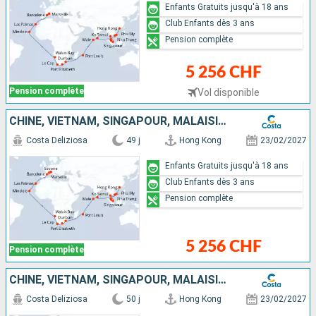
Enfants Gratuits jusqu'à 18 ans
Club Enfants dès 3 ans
Pension complète
5 256 CHF
Pension complète
Vol disponible
CHINE, VIETNAM, SINGAPOUR, MALAISIE, SRI LANKA, MALDIVES, MAURICE, AFRIQUE DU SUD, NAMIBIA, CAP VERT, CANARIES, ESPAGNE, FRANCE, ITALIE
Costa Deliziosa
49 j
Hong Kong
23/02/2027
Enfants Gratuits jusqu'à 18 ans
Club Enfants dès 3 ans
Pension complète
5 256 CHF
Pension complète
CHINE, VIETNAM, SINGAPOUR, MALAISIE, SRI LANKA, MALDIVES, MAURICE, AFRIQUE DU SUD, NAMIBIA, CAP VERT, CANARIES, ESPAGNE, FRANCE, ITALIE
Costa Deliziosa
50 j
Hong Kong
23/02/2027