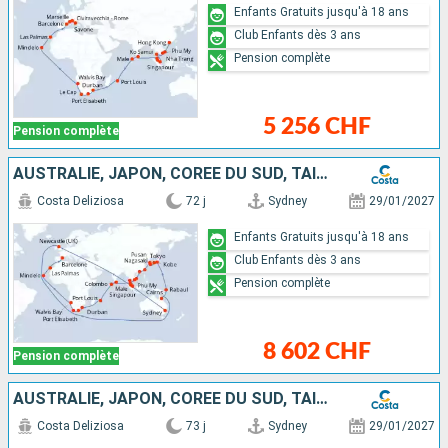
Enfants Gratuits jusqu'à 18 ans
Club Enfants dès 3 ans
Pension complète
5 256 CHF
Pension complète
AUSTRALIE, JAPON, CORÉE DU SUD, TAÏWAN, CHINE, VIETNAM, SINGAPOUR, MALAISIE, SRI LANKA, MALDIVES, MAURICE, AFRIQUE DU SUD, NAMIBIA, CAP VERT, CANARIES
Costa Deliziosa
72 j
Sydney
29/01/2027
Enfants Gratuits jusqu'à 18 ans
Club Enfants dès 3 ans
Pension complète
8 602 CHF
Pension complète
AUSTRALIE, JAPON, CORÉE DU SUD, TAÏWAN, CHINE, VIETNAM, SINGAPOUR, MALAISIE, SRI LANKA, MALDIVES, MAURICE, AFRIQUE DU SUD, NAMIBIA, CAP VERT, CANARIES
Costa Deliziosa
73 j
Sydney
29/01/2027