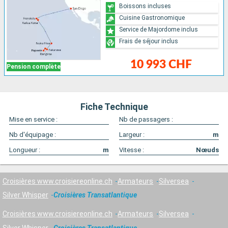
Boissons incluses
Cuisine Gastronomique
Service de Majordome inclus
Frais de séjour inclus
10 993 CHF
Pension complète
Fiche Technique
Mise en service :
Nb de passagers :
Nb d'équipage :
Largeur :
m
Longueur :
m
Vitesse :
Nœuds
Croisières www.croisiereonline.ch
Armateurs
Silversea
Silver Whisper
Croisières Transatlantique
Croisières www.croisiereonline.ch
Armateurs
Silversea
Silver Whisper
Croisières Transatlantique