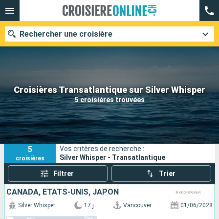
Rechercher une croisière
Nos destinations
Croisières Transatlantique sur Silver Whisper
5 croisières trouvées
Mois de départ
Ports
Compagnies
5
Vos critères de recherche :
Rechercher
Silver Whisper - Transatlantique
croisières
Filtrer
Trier
CANADA, ÉTATS-UNIS, JAPON
Silver Whisper
17 j
Vancouver
01/06/2028