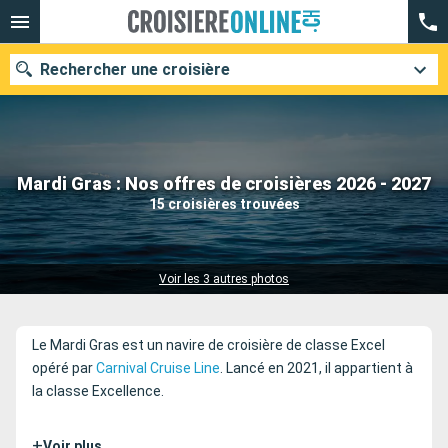
Rechercher une croisière
Nos destinations
Mardi Gras : Nos offres de croisières 2026 - 2027
15 croisières trouvées
Mois de départ
Ports
Compagnies
Voir les 3 autres photos
Rechercher
Le Mardi Gras est un navire de croisière de classe Excel
opéré par
Carnival Cruise Line
. Lancé en 2021, il appartient à
la classe Excellence.
+
Voir plus