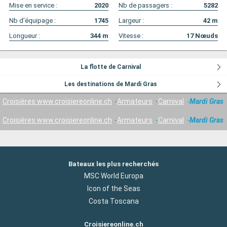
Mise en service :
2020
Nb de passagers :
5282
Nb d'équipage :
1745
Largeur :
42
m
Longueur :
344
m
Vitesse :
17
Nœuds
La flotte de Carnival
Les destinations de Mardi Gras
Croisières www.croisiereonline.ch
Armateurs
Carnival
Mardi Gras
Croisières www.croisiereonline.ch
Armateurs
Carnival
Mardi Gras
Bateaux les plus recherchés
MSC World Europa
Icon of the Seas
Costa Toscana
Croisiereonline.ch