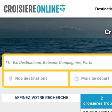
Destinati
Cr
Nos destinations
Mois de départ
AFFINEZ VOTRE RECHERCHE
2
croisières
trou