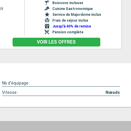
Boissons incluses
28
Cuisine Gastronomique
Service de Majordome inclus
Frais de séjour inclus
Jusqu'à 40% de remise
Pension complète
VOIR LES OFFRES
Nb d'équipage :
Vitesse :
Nœuds