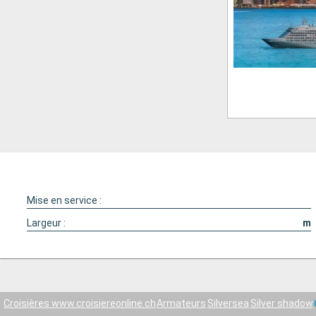
Mise en service :
Largeur :
m
Croisières www.croisiereonline.ch
Armateurs
Silversea
Silver shadow