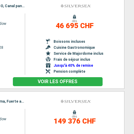
Itinéraire : Miami, Jost Van Dyke Island, Gustavia, Willemstad (Curaçao), Kralendijk, Carthagene CO, Canal panama (Entree), Fuerte amador, Manta, Lima, Valparaíso, Puerto Montt, Castro - Ile De Chiloe, Fjords Chiliens, Punta Arenas, Ushuaia, Port Stanley, Puerto Madryn, Buenos Aires, Montevideo, Punta del Este, Porto Belo, Paranagua, Ilhabella, Ilha Grande, Buzios, Rio de Janeiro, Salvador de Bahia, St Helena, Walvis Bay, Luderitz, Cape Town, Mossel Bay, Port Elisabeth, Richards Bay, Pointe des Galets, Port Louis, Mahe, Praslin, Muscat, Khasab, Abu Dhabi, Doha, Al Manamah, Dubai, Salaalah, Aqaba, Safaga, Canal de Suez, Alexandrie, Le Piree - Athenes, Milos, Nafplion, La Valette, Lipari, Agropoli, Livourne, Nice
dès
adow
46 695 CHF
Boissons incluses
28
Cuisine Gastronomique
Service de Majordome inclus
Frais de séjour inclus
Jusqu'à 40% de remise
Pension complète
VOIR LES OFFRES
Itinéraire : Miami, Jost Van Dyke, Gustavia, Willemstad, Kralendijk, Carthagene CO, Canal de Panama, Fuerte amador, Manta, Lima, Valparaíso, Puerto Montt, Castro - Ile De Chiloe, Fjords Chiliens, Punta Arenas, Ushuaia, Port Stanley, Puerto Madryn, Buenos Aires, Montevideo, Punta del Este, Porto Belo, Paranagua, Ilhabella, Ilha Grande, Buzios, Rio de Janeiro, Salvador de Bahia, Ste Hélène, Walvis Bay, Luderitz, Cape Town, Moselbay, Port Elisabeth, Richards Bay, Pointe des Galets, Port Louis, Mahe, Praslin, Muscat, Khasab, Abu Dhabi, Doha, Al Manamah, Dubai, Salaalah, Aqaba, Safaga, Canal de Suez, Alexandrie, Le Piree - Athenes, Milos, Nafplion, La Valette, Lipari, Agropoli, Livourne, Nice
dès
adow
149 376 CHF