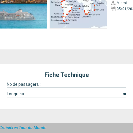
Miami
05/01/20
Fiche Technique
Nb de passagers :
Longueur :
m
Croisières Tour du Monde