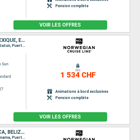
Pension complète
VOIR LES OFFRES
JAMAÏQUE, CAÏMANS (ÎLES), COLOMBIE, PANAMA, COSTA RICA, BELIZE, MEXIQUE, ÉTATS-UNIS
Itinéraire : Miami, Ocho Rios, Georgetown, Carthagene CO, Colón - Panama, Canal Panama - Lac Gatun, Puerto Limon, Harvest Caye, Cozumel, Miami
n Sun
dès
1 534 CHF
andard
27
Animations à bord exclusives
Pension complète
VOIR LES OFFRES
ÉTATS-UNIS, JAMAÏQUE, CAÏMANS (ÎLES), COLOMBIE, PANAMA, COSTA RICA, BELIZE, MEXIQUE
Itinéraire : Miami, Ocho Rios, Georgetown, Carthagene CO, Canal Panama - Lac Gatun, Colón - Panama, Puerto Limon, Harvest Caye, Cozumel, Miami