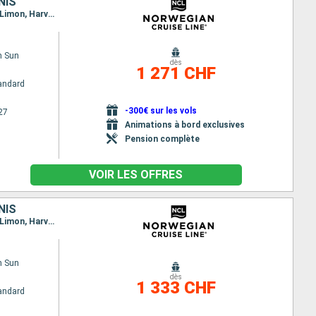
NIS
Itinéraire : Miami, Falmouth, Carthagene CO, Canal Panama - Lac Gatun, Colón - Panama, Puerto Limon, Harvest Caye, Cozumel, Miami
n Sun
dès
1 271 CHF
andard
-300€ sur les vols
27
Animations à bord exclusives
Pension complète
VOIR LES OFFRES
NIS
Itinéraire : Miami, Falmouth, Carthagene CO, Canal Panama - Lac Gatun, Colón - Panama, Puerto Limon, Harvest Caye, Cozumel, Miami
n Sun
dès
1 333 CHF
andard