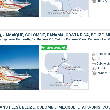
10/12/20
Pension complète
Norwegia
13 j
Cabine st
Miami
13/01/20
NS (ÎLES), BELIZE, COLOMBIE, MEXIQUE, ÉTATS-UNIS, CO