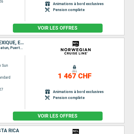
26
Animations à bord exclusives
Pension complète
VOIR LES OFFRES
CAÏMANS (ÎLES), JAMAÏQUE, COLOMBIE, PANAMA, COSTA RICA, BELIZE, MEXIQUE, ÉTATS-UNIS
Itinéraire : Miami, Georgetown, Falmouth, Carthagene CO, Colón - Panama, Canal Panama - Lac Gatun, Puerto Limon, Harvest Caye, Cozumel, Miami
n Sun
dès
1 467 CHF
andard
27
Animations à bord exclusives
Pension complète
VOIR LES OFFRES
STA RICA