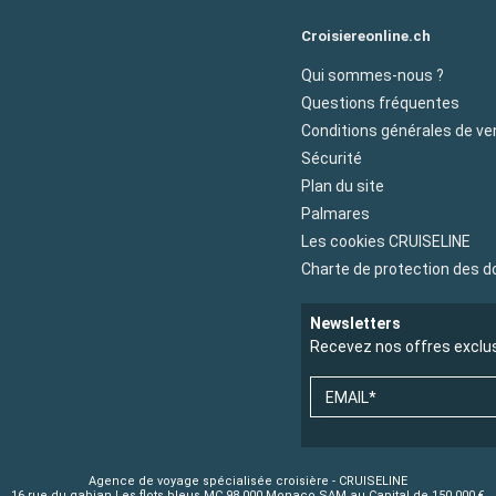
Croisiereonline.ch
Qui sommes-nous ?
Questions fréquentes
Conditions générales de ve
Sécurité
Plan du site
Palmares
Les cookies CRUISELINE
Charte de protection des 
Newsletters
Recevez nos offres exclu
EMAIL*
Agence de voyage spécialisée croisière - CRUISELINE
16 rue du gabian Les flots bleus MC 98 000 Monaco SAM au Capital de 150 000 €