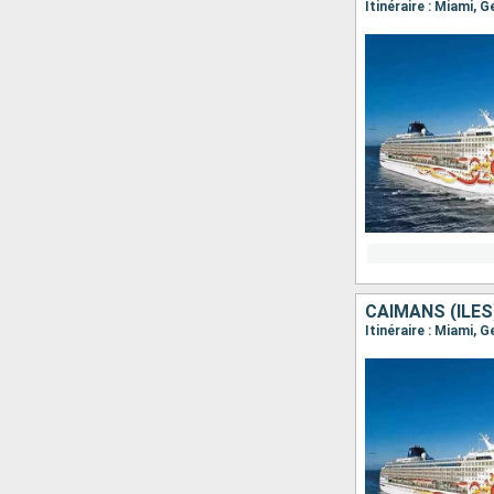
CAÏMANS (ÎLES