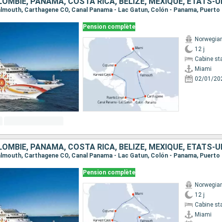
OMBIE, PANAMA, COSTA RICA, BELIZE, MEXIQUE, ÉTATS-U
Pension complète
Norwegia
12 j
Cabine st
Miami
02/01/20
OMBIE, PANAMA, COSTA RICA, BELIZE, MEXIQUE, ÉTATS-U
Pension complète
Norwegia
12 j
Cabine st
Miami