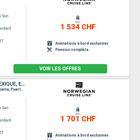
n Sun
dès
1 534 CHF
andard
27
Animations à bord exclusives
Pension complète
VOIR LES OFFRES
CAÏMANS (ÎLES), JAMAÏQUE, COLOMBIE, PANAMA, COSTA RICA, BELIZE, MEXIQUE, ÉTATS-UNIS
Itinéraire : Miami, Georgetown, Falmouth, Carthagene CO, Canal Panama - Lac Gatun, Colón - Panama, Puerto Limon, Harvest Caye, Cozumel, Miami
n Sun
dès
1 701 CHF
andard
27
Animations à bord exclusives