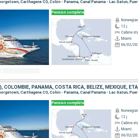
Pension complète
Norwegia
12 j
Cabine st
Miami
06/02/20
), COLOMBIE, PANAMA, COSTA RICA, BELIZE, MEXIQUE, ÉT
Pension complète
Norwegia
12 j
Cabine st
Miami
06/02/20