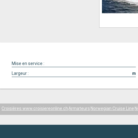
Mise en service :
Largeur :
m
Croisières www.croisiereonline.ch
Armateurs
Norwegian Cruise Line
N