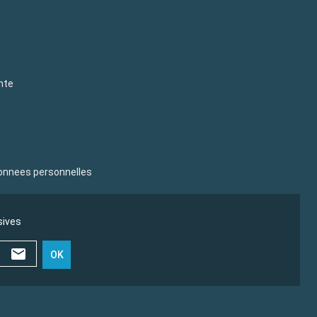
nte
donnees personnelles
sives
OK