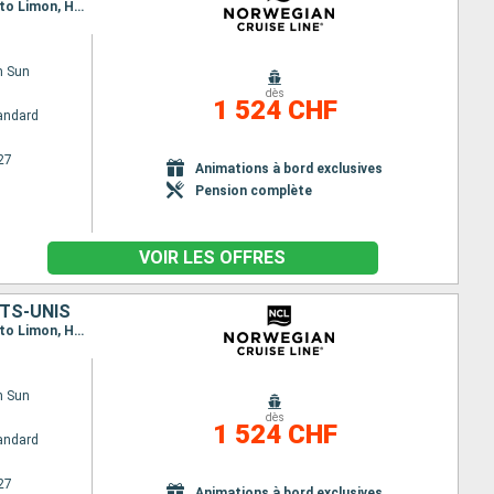
Itinéraire : Miami, Georgetown, Carthagene CO, Colón - Panama, Canal Panama - Lac Gatun, Puerto Limon, Harvest Caye, Cozumel, Miami
n Sun
dès
1 524 CHF
andard
27
Animations à bord exclusives
Pension complète
VOIR LES OFFRES
ATS-UNIS
Itinéraire : Miami, Georgetown, Carthagene CO, Colón - Panama, Canal Panama - Lac Gatun, Puerto Limon, Harvest Caye, Cozumel, Miami
n Sun
dès
1 524 CHF
andard
27
Animations à bord exclusives