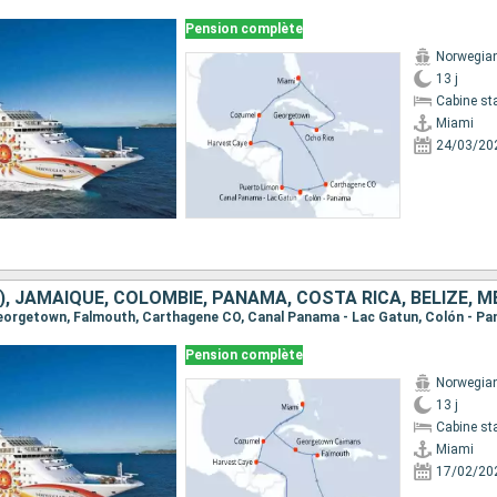
Pension complète
Norwegia
13 j
Cabine st
Miami
24/03/20
Pension complète
Norwegia
13 j
Cabine st
Miami
17/02/20