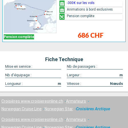
-300€ sur les vols
Animations à bord exclusives
Pension complète
686 CHF
Pension complète
Fiche Technique
Mise en service :
Nb de passagers :
Nb d'équipage :
Largeur :
m
Longueur :
m
Vitesse :
Nœuds
Croisières www.croisiereonline.ch
Armateurs
Norwegian Cruise Line
Norwegian Star
Croisières Arctique
Croisières www.croisiereonline.ch
Armateurs
Norwegian Cruise Line
Norwegian Star
Croisières Arctique