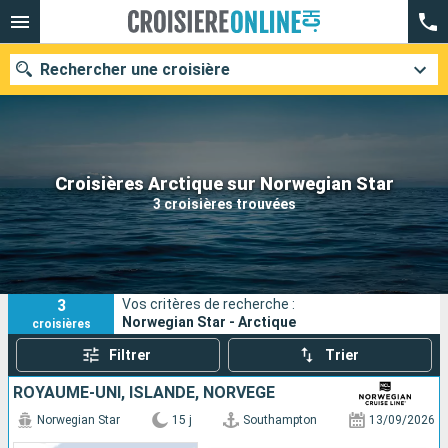
Rechercher une croisière
Nos destinations
Croisières Arctique sur Norwegian Star
3 croisières trouvées
Mois de départ
Ports
Compagnies
3
Vos critères de recherche :
Rechercher
Norwegian Star - Arctique
croisières
Filtrer
Trier
ROYAUME-UNI, ISLANDE, NORVÈGE
Norwegian Star
15 j
Southampton
13/09/2026