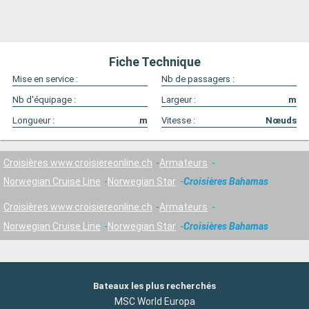
Fiche Technique
Mise en service :
Nb de passagers :
Nb d'équipage :
Largeur :
m
Longueur :
m
Vitesse :
Nœuds
Croisières www.croisiereonline.ch
Armateurs
Norwegian Cruise Line
Norwegian Star
Croisières Bahamas
Croisières www.croisiereonline.ch
Armateurs
Norwegian Cruise Line
Norwegian Star
Croisières Bahamas
Bateaux les plus recherchés
MSC World Europa