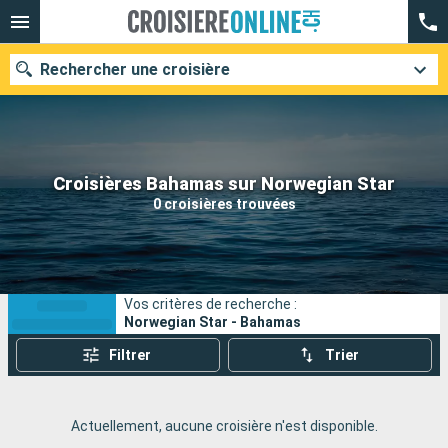
Rechercher une croisière
Nos destinations
Croisières Bahamas sur Norwegian Star
0 croisières trouvées
Mois de départ
Ports
Compagnies
Vos critères de recherche :
Rechercher
Norwegian Star - Bahamas
Filtrer
Trier
Actuellement, aucune croisière n'est disponible.