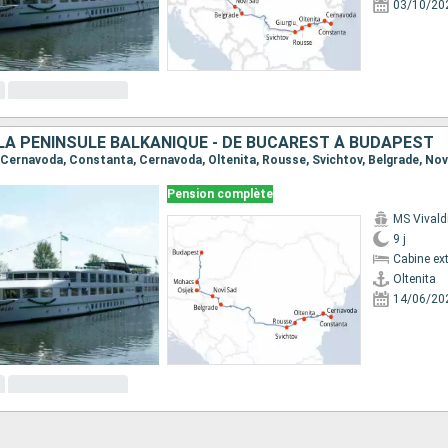
03/10/20
 LA PÉNINSULE BALKANIQUE - DE BUCAREST À BUDAPEST
Pension complète
MS Vivald
9 j
Cabine ext
Oltenita
14/06/20