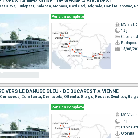
U VERS LA MER NOIRE - DE VIENNE À BUCAREST
Pension complète
MS Vivald
12 j
Cabine ext
Budapest
15/08/20
RE VERS LE DANUBE BLEU - DE BUCAREST À VIENNE
Pension complète
MS Vivald
12 j
Cabine ext
Oltenita