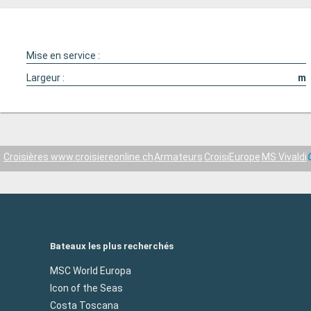
Mise en service :
Largeur :
m
Croisières www.croisiereonline.ch
Armateurs
CroisiEurope
MS Vivaldi
Bateaux les plus recherchés
MSC World Europa
Icon of the Seas
Costa Toscana