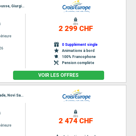
Itinéraire : Vienne, Bratislava, Budapest, Kalocsa, Mohacs, Novi Sad, Belgrade, Donji Milanovac, Rousse, Giurgiu, Cernavoda, Constanta, Cernavoda, Oltenita
i
dès
2 299 CHF
érieure
0 Supplément single
26
Animations à bord
100% Francophone
Pension complète
VOIR LES OFFRES
Itinéraire : Oltenita, Cernavoda, Constanta, Cernavoda, Oltenita, Giurgiu, Rousse, Svichtov, Belgrade, Novi Sad, Mohacs, Kalocsa, Budapest, Bratislava, Vienne
i
dès
2 474 CHF
érieure