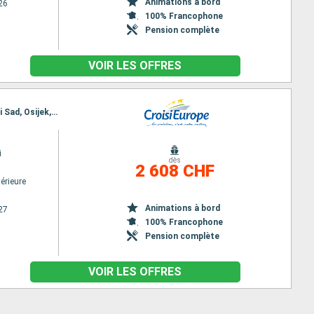
Animations à bord
26
100% Francophone
Pension complète
VOIR LES OFFRES
Itinéraire : Oltenita, Cernavoda, Constanta, Cernavoda, Oltenita, Rousse, Svichtov, Belgrade, Novi Sad, Osijek, Mohacs, Budapest
i
dès
2 608 CHF
érieure
Animations à bord
27
100% Francophone
Pension complète
VOIR LES OFFRES