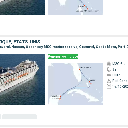
IQUE, ÉTATS-UNIS
anaveral, Nassau, Ocean cay MSC marine reserve, Cozumel, Costa Maya, Port 
Pension complète
MSC Gran
8 j
Suite
Port Cana
16/10/20