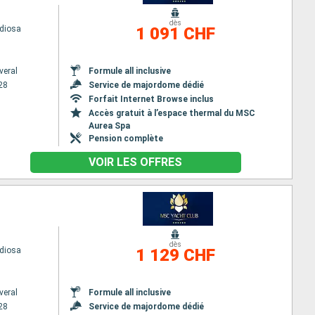
dès
diosa
1 091 CHF
veral
Formule all inclusive
28
Service de majordome dédié
Forfait Internet Browse inclus
Accès gratuit à l’espace thermal du MSC
Aurea Spa
Pension complète
VOIR LES OFFRES
dès
diosa
1 129 CHF
veral
Formule all inclusive
28
Service de majordome dédié