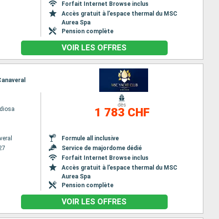
Forfait Internet Browse inclus
Accès gratuit à l’espace thermal du MSC
Aurea Spa
Pension complète
VOIR LES OFFRES
Canaveral
dès
diosa
1 783 CHF
veral
Formule all inclusive
27
Service de majordome dédié
Forfait Internet Browse inclus
Accès gratuit à l’espace thermal du MSC
Aurea Spa
Pension complète
VOIR LES OFFRES