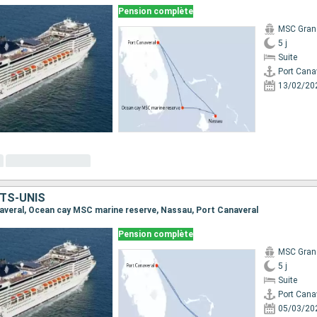
Pension complète
MSC Gran
5 j
Suite
Port Cana
13/02/20
TS-UNIS
anaveral, Ocean cay MSC marine reserve, Nassau, Port Canaveral
Pension complète
MSC Gran
5 j
Suite
Port Cana
05/03/20