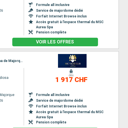
Formule all inclusive
26
Service de majordome dédié
Forfait Internet Browse inclus
Accès gratuit à l’espace thermal du MSC
Aurea Spa
Pension complète
VOIR LES OFFRES
Itinéraire : Palma de Majorque, Barcelone, Marseille, Gênes, La Spezia, Civitavecchia - Rome, Palma de Majorque
dès
diosa
1 917 CHF
 Majorque
Formule all inclusive
26
Service de majordome dédié
Forfait Internet Browse inclus
Accès gratuit à l’espace thermal du MSC
Aurea Spa
Pension complète