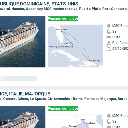
UBLIQUE DOMINICAINE, ÉTATS-UNIS
anaveral, Nassau, Ocean cay MSC marine reserve, Puerto Plata, Port Canaveral
Pension complète
MSC Gran
8 j
Suite
Port Cana
09/10/20
CE, ITALIE, MAJORQUE
one, Cannes, Gênes, La Spezia, Civitavecchia - Rome, Palma de Majorque, Barce
Pension complète
MSC Gran
8 j
Suite