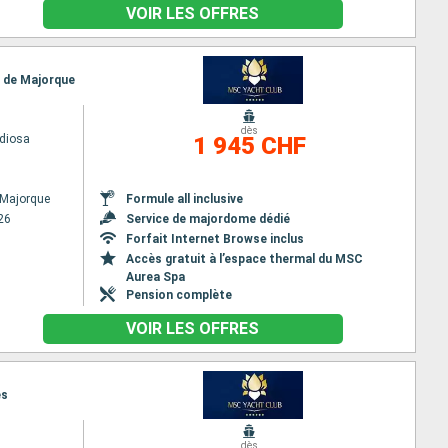
VOIR LES OFFRES
a de Majorque
dès
diosa
1 945 CHF
 Majorque
Formule all inclusive
26
Service de majordome dédié
Forfait Internet Browse inclus
Accès gratuit à l’espace thermal du MSC
Aurea Spa
Pension complète
VOIR LES OFFRES
es
dès