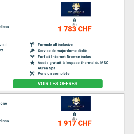
dès
diosa
1 783 CHF
veral
Formule all inclusive
27
Service de majordome dédié
Forfait Internet Browse inclus
Accès gratuit à l’espace thermal du MSC
Aurea Spa
Pension complète
VOIR LES OFFRES
lone
dès
diosa
1 917 CHF