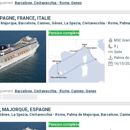
quement :
Barcelone,
Civitavecchia - Rome,
Genes
AGNE, FRANCE, ITALIE
de Majorque, Barcelone, Cannes, Gênes, La Spezia, Civitavecchia - Rome, Palm
Pension complète
MSC Gran
8 j
Suite
Palma de
16/10/20
quement :
Barcelone,
Civitavecchia - Rome,
Cannes,
Genes
E, MAJORQUE, ESPAGNE
, Gênes, La Spezia, Civitavecchia - Rome, Palma de Majorque, Barcelone, Cann
Pension complète