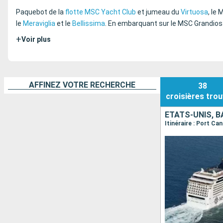
Paquebot de la
flotte MSC Yacht Club
et jumeau du
Virtuosa
, le
le
Meraviglia
et le
Bellissima
. En embarquant sur le MSC Grandiosa
+
Voir plus
AFFINEZ VOTRE RECHERCHE
38
croisières
trou
ÉTATS-UNIS, 
Itinéraire : Port C