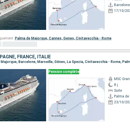
Barcelone
17/10/20
quement :
Palma de Majorque,
Cannes,
Genes,
Civitavecchia - Rome
AGNE, FRANCE, ITALIE
Pension complète
MSC Gran
8 j
Suite
Palma de
23/10/20