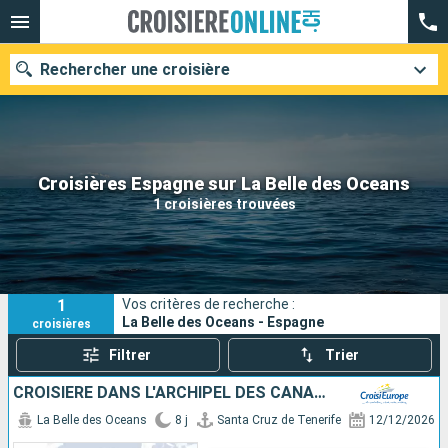
Rechercher une croisière
Nos destinations
Croisières Espagne sur La Belle des Oceans
1 croisières trouvées
Mois de départ
Ports
Compagnies
1
Vos critères de recherche :
Rechercher
La Belle des Oceans - Espagne
croisières
Filtrer
Trier
CROISIÈRE DANS L'ARCHIPEL DES CANARIES, LA DOUCEUR D'UN ÉTERNEL PRINTEMPS
La Belle des Oceans
8 j
Santa Cruz de Tenerife
12/12/2026