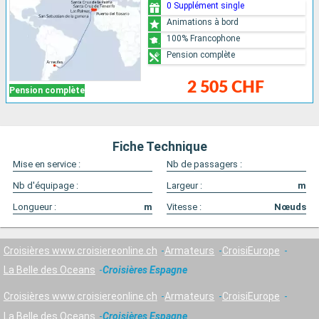
0 Supplément single
Animations à bord
100% Francophone
Pension complète
2 505 CHF
Pension complète
Fiche Technique
Mise en service :
Nb de passagers :
Nb d'équipage :
Largeur :
m
Longueur :
m
Vitesse :
Nœuds
Croisières www.croisiereonline.ch
Armateurs
CroisiEurope
La Belle des Oceans
Croisières Espagne
Croisières www.croisiereonline.ch
Armateurs
CroisiEurope
La Belle des Oceans
Croisières Espagne