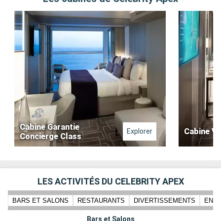
Cabine Garantie
Cabine Vu
Explorer
Concierge Class
LES ACTIVITÉS DU CELEBRITY APEX
BARS ET SALONS
RESTAURANTS
DIVERTISSEMENTS
ENFA
Bars et Salons