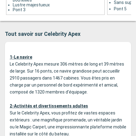
bouteilles
Sans supp
Lustre majestueux
Pont 5
Pont 3
Tout savoir sur Celebrity Apex
1-Le navire
Le Celebrity Apex mesure 306 mètres de long et 39 mètres
de large. Sur 16 ponts, ce navire grandiose peut accueillir
2910 passagers dans 1467 cabines. Vous êtes pris en
charge par un personnel de bord expérimenté et amical,
composé de 1320 membres d’équipage.
2-Activités et divertissements adultes
Sur le Celebrity Apex, vous profitez de vastes espaces
extérieurs : une magnifique promenade, un véritable jardin
ou le Magic Carpet, une impressionnante plateforme mobile
installée sur le côté du bateau.