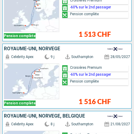
Croisières Premium
-60% sur le 2nd passager
Pension complète
1 513 CHF
Pension complète
ROYAUME-UNI, NORVÈGE
Celebrity Apex
9 j
Southampton
28/05/2027
Croisières Premium
-60% sur le 2nd passager
Pension complète
1 516 CHF
Pension complète
ROYAUME-UNI, NORVÈGE, BELGIQUE
Celebrity Apex
8 j
Southampton
21/08/2027