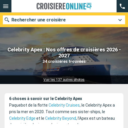
Rechercher une croisière
Celebrity Apex : Nos offres de croisières 2026 -
Nos destinations
2027
34 croisières trouvées
Mois de départ
Ports
Compagnies
Voir les 137 autres photos
Rechercher
6 choses à savoir sur le Celebrity Apex
Paquebot de la flotte
Celebrity Cruises
, le Celebrity Apex a
pris la mer en 2020. Tout comme ses sister-ships, le
Celebrity Edge
et le
Celebrity Beyond
, l’Apex est un bateau
de croisière design, audacieux et moderne.