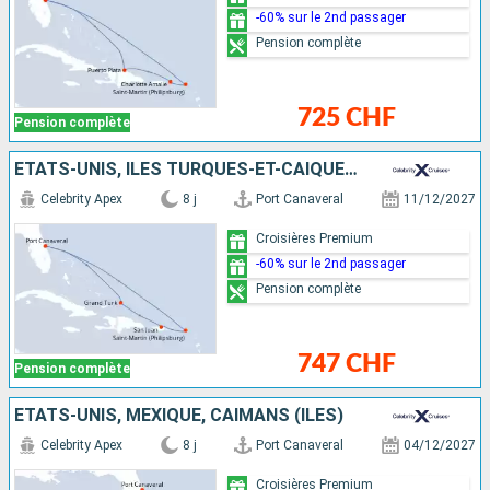
-60% sur le 2nd passager
Pension complète
725 CHF
Pension complète
ÉTATS-UNIS, ÎLES TURQUES-ET-CAÏQUES, PORTO RICO, SAINT-MARTIN
Celebrity Apex
8 j
Port Canaveral
11/12/2027
Croisières Premium
-60% sur le 2nd passager
Pension complète
747 CHF
Pension complète
ÉTATS-UNIS, MEXIQUE, CAÏMANS (ÎLES)
Celebrity Apex
8 j
Port Canaveral
04/12/2027
Croisières Premium