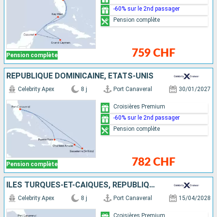
-60% sur le 2nd passager
Pension complète
759 CHF
Pension complète
RÉPUBLIQUE DOMINICAINE, ÉTATS-UNIS
Celebrity Apex
8 j
Port Canaveral
30/01/2027
Croisières Premium
-60% sur le 2nd passager
Pension complète
782 CHF
Pension complète
ÎLES TURQUES-ET-CAÏQUES, RÉPUBLIQUE DOMINICAINE, BAHAMAS, ÉTATS-UNIS
Celebrity Apex
8 j
Port Canaveral
15/04/2028
Croisières Premium