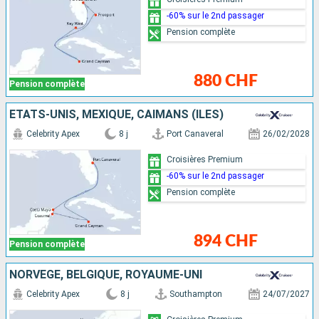
-60% sur le 2nd passager
Pension complète
880 CHF
Pension complète
ÉTATS-UNIS, MEXIQUE, CAÏMANS (ÎLES)
Celebrity Apex
8 j
Port Canaveral
26/02/2028
Croisières Premium
-60% sur le 2nd passager
Pension complète
894 CHF
Pension complète
NORVÈGE, BELGIQUE, ROYAUME-UNI
Celebrity Apex
8 j
Southampton
24/07/2027