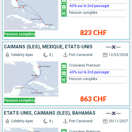
-60% sur le 2nd passager
Pension complète
823 CHF
Pension complète
CAÏMANS (ÎLES), MEXIQUE, ÉTATS-UNIS
Celebrity Apex
8 j
Port Canaveral
12/02/2028
Croisières Premium
-60% sur le 2nd passager
Pension complète
863 CHF
Pension complète
ÉTATS-UNIS, CAÏMANS (ÎLES), BAHAMAS
Celebrity Apex
8 j
Port Canaveral
20/11/2027
Croisières Premium