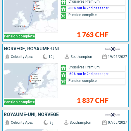
Croisières Premium
-60% sur le 2nd passager
Pension complète
1 763 CHF
Pension complète
NORVÈGE, ROYAUME-UNI
Celebrity Apex
10 j
Southampton
19/06/2027
Croisières Premium
-60% sur le 2nd passager
Pension complète
1 837 CHF
Pension complète
ROYAUME-UNI, NORVÈGE
Celebrity Apex
9 j
Southampton
07/05/2027