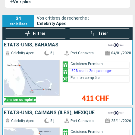
+
Voir plus
34
Vos critères de recherche :
Celebrity Apex
croisières
Filtrer
Trier
ÉTATS-UNIS, BAHAMAS
Celebrity Apex
5 j
Port Canaveral
04/01/2028
Croisières Premium
-60% sur le 2nd passager
Pension complète
411 CHF
Pension complète
ÉTATS-UNIS, CAÏMANS (ÎLES), MEXIQUE
Celebrity Apex
8 j
Port Canaveral
28/11/2026
Croisières Premium