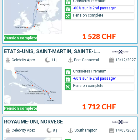
Croisières Premium
-60% sur le 2nd passager
Pension complète
1 528 CHF
Pension complète
ÉTATS-UNIS, SAINT-MARTIN, SAINTE-LUCIE, ANTIGUA-ET-BARBUDA, ÎLES TURQUES-ET-CAÏQUES
Celebrity Apex
11 j
Port Canaveral
18/12/2027
Croisières Premium
-60% sur le 2nd passager
Pension complète
1 712 CHF
Pension complète
ROYAUME-UNI, NORVÈGE
Celebrity Apex
8 j
Southampton
14/08/2027