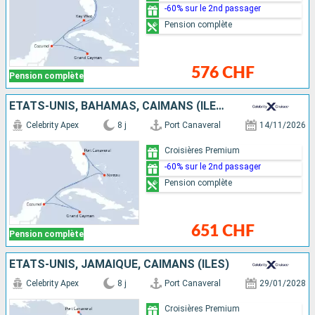
-60% sur le 2nd passager
Pension complète
576 CHF
Pension complète
ÉTATS-UNIS, BAHAMAS, CAÏMANS (ÎLES), MEXIQUE
Celebrity Apex
8 j
Port Canaveral
14/11/2026
Croisières Premium
-60% sur le 2nd passager
Pension complète
651 CHF
Pension complète
ÉTATS-UNIS, JAMAÏQUE, CAÏMANS (ÎLES)
Celebrity Apex
8 j
Port Canaveral
29/01/2028
Croisières Premium