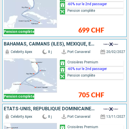
-60% sur le 2nd passager
Pension complète
699 CHF
Pension complète
BAHAMAS, CAÏMANS (ÎLES), MEXIQUE, ÉTATS-UNIS
Celebrity Apex
8 j
Port Canaveral
20/02/2027
Croisières Premium
-60% sur le 2nd passager
Pension complète
705 CHF
Pension complète
ÉTATS-UNIS, RÉPUBLIQUE DOMINICAINE, SAINT-MARTIN
Celebrity Apex
8 j
Port Canaveral
13/11/2027
Croisières Premium