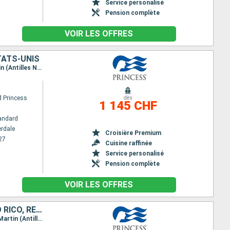
Service personalisé
Pension complète
VOIR LES OFFRES
TATS-UNIS
Itinéraire : Fort Lauderdale, Saint thomas, South Friar's - plage, Antigua, Sainte Lucie, Saint Martin (Antilles Néerlandaises), Fort Lauderdale
 Princess
dès
1 145 CHF
andard
erdale
Croisière Premium
27
Cuisine raffinée
Service personalisé
Pension complète
VOIR LES OFFRES
ÉTATS-UNIS, DOMINIQUE, BARBADE, GUADELOUPE, SAINT-MARTIN, PORTO RICO, RÉPUBLIQUE DOMINICAINE
Itinéraire : Fort Lauderdale, South Friar's - plage, La Dominique, La Barbade, Pointe à Pitre, Saint Martin (Antilles Néerlandaises), San Juan, Amber cove, Fort Lauderdale