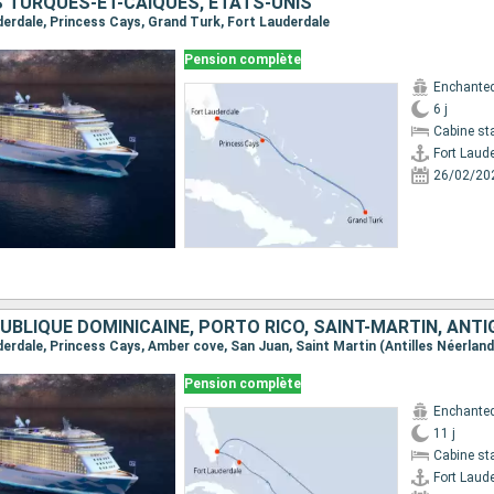
S TURQUES-ET-CAÏQUES, ÉTATS-UNIS
uderdale, Princess Cays, Grand Turk, Fort Lauderdale
Pension complète
Enchanted
6 j
Cabine st
Fort Laud
26/02/20
Pension complète
Enchanted
11 j
Cabine st
Fort Laud