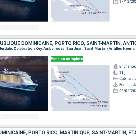
17/12/20
Pension complète
Enchanted
11 j
Cabine st
Fort Laud
06/04/20
MINICAINE, PORTO RICO, MARTINIQUE, SAINT-MARTIN, ÉT