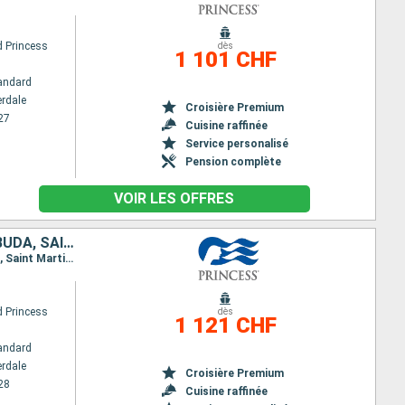
 Princess
dès
1 101 CHF
andard
erdale
Croisière Premium
27
Cuisine raffinée
Service personalisé
Pension complète
VOIR LES OFFRES
ÉTATS-UNIS, SAINT-THOMAS, SAINTE-LUCIE, BARBADE, ANTIGUA-ET-BARBUDA, SAINT-MARTIN
Itinéraire : Fort Lauderdale, Saint thomas, South Friar's - plage, Sainte Lucie, La Barbade, Antigua, Saint Martin (Antilles Néerlandaises), Fort Lauderdale
 Princess
dès
1 121 CHF
andard
erdale
Croisière Premium
28
Cuisine raffinée