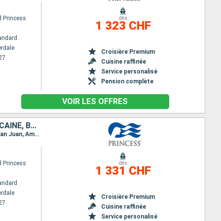
 Princess
dès
1 323 CHF
andard
erdale
Croisière Premium
27
Cuisine raffinée
Service personalisé
Pension complète
VOIR LES OFFRES
ANTIGUA-ET-BARBUDA, SAINT-MARTIN, PORTO RICO, RÉPUBLIQUE DOMINICAINE, BAHAMAS, ÉTATS-UNIS
Itinéraire : Fort Lauderdale, South Friar's - plage, Antigua, Saint Martin (Antilles Néerlandaises), San Juan, Amber cove, Celebration Key, Fort Lauderdale
 Princess
dès
1 331 CHF
andard
erdale
Croisière Premium
27
Cuisine raffinée
Service personalisé