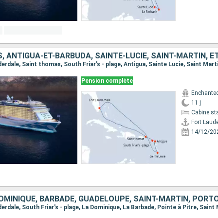
 ANTIGUA-ET-BARBUDA, SAINTE-LUCIE, SAINT-MARTIN, É
Pension complète
Enchanted
11 j
Cabine st
Fort Laud
14/12/20