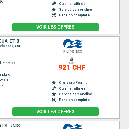
26
Cuisine raffinée
Service personalisé
Pension complète
VOIR LES OFFRES
BAHAMAS, RÉPUBLIQUE DOMINICAINE, PORTO RICO, SAINT-MARTIN, ANTIGUA-ET-BARBUDA, ÉTATS-UNIS
Itinéraire : Fort Lauderdale, Celebration Key, Amber cove, San Juan, Saint Martin (Antilles Néerlandaises), Antigua, South Friar's - plage, Fort Lauderdale
 Princess
dès
921 CHF
andard
erdale
Croisière Premium
27
Cuisine raffinée
Service personalisé
Pension complète
VOIR LES OFFRES
ATS-UNIS