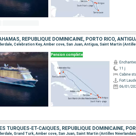
Pension complète
Enchanted
11 j
Cabine st
Fort Laud
06/01/20