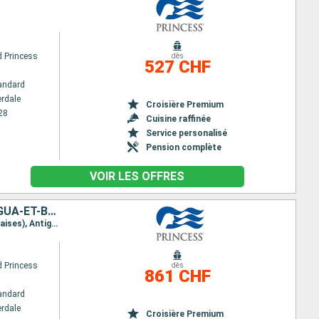
 Princess
dès
527 CHF
andard
erdale
Croisière Premium
28
Cuisine raffinée
Service personalisé
Pension complète
VOIR LES OFFRES
BAHAMAS, RÉPUBLIQUE DOMINICAINE, PORTO RICO, SAINT-MARTIN, ANTIGUA-ET-BARBUDA, ÉTATS-UNIS
Itinéraire : Fort Lauderdale, Princess Cays, Amber cove, San Juan, Saint Martin (Antilles Néerlandaises), Antigua, South Friar's - plage, Fort Lauderdale
 Princess
dès
861 CHF
andard
erdale
Croisière Premium