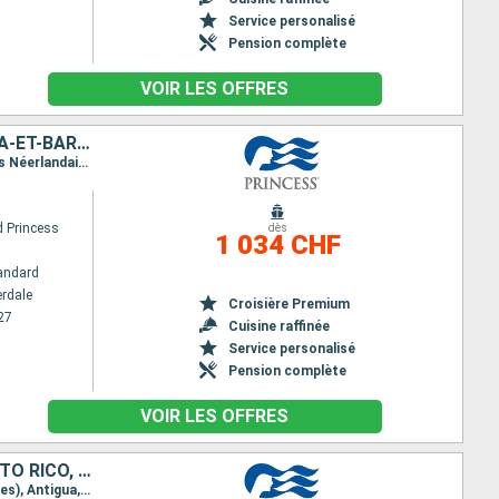
Service personalisé
Pension complète
VOIR LES OFFRES
ÉTATS-UNIS, BAHAMAS, RÉPUBLIQUE DOMINICAINE, PORTO RICO, ANTIGUA-ET-BARBUDA, SAINT-MARTIN
Itinéraire : Fort Lauderdale, Celebration Key, Amber cove, San Juan, Antigua, Saint Martin (Antilles Néerlandaises), South Friar's - plage, Fort Lauderdale
 Princess
dès
1 034 CHF
andard
erdale
Croisière Premium
27
Cuisine raffinée
Service personalisé
Pension complète
VOIR LES OFFRES
ÉTATS-UNIS, ÎLES TURQUES-ET-CAÏQUES, RÉPUBLIQUE DOMINICAINE, PORTO RICO, SAINT-MARTIN, ANTIGUA-ET-BARBUDA
Itinéraire : Fort Lauderdale, Grand Turk, Amber cove, San Juan, Saint Martin (Antilles Néerlandaises), Antigua, South Friar's - plage, Fort Lauderdale