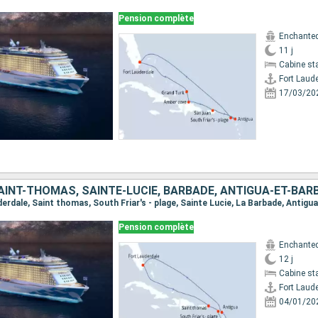
Pension complète
Enchanted
11 j
Cabine st
Fort Laud
17/03/20
Pension complète
Enchanted
12 j
Cabine st
Fort Laud
04/01/20