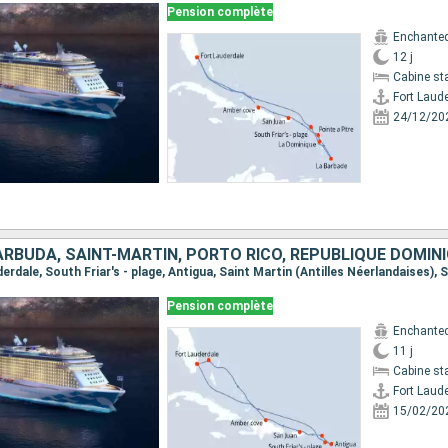
Pension complète
Enchanted
12 j
Cabine st
Fort Laud
24/12/20
Pension complète
Enchanted
11 j
Cabine st
Fort Laud
15/02/20