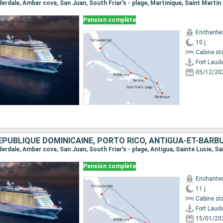
Pension complète
Enchanted
10 j
Cabine st
Fort Laud
05/12/20
Pension complète
Enchanted
11 j
Cabine st
Fort Laud
15/01/20