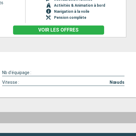
26
Activités & Animation à bord
Navigation à la voile
Pension complète
VOIR LES OFFRES
Nb d'équipage :
Vitesse :
Nœuds