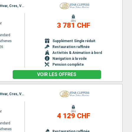
Itinéraire : Le Piree - Athenes, Mykonos, Santorin, Katakolon, Corfou, Kotor, Dubrovnik, Korcula, Hvar, Cres, Venise
dès
er
3 781 CHF
andard
 Athenes
Supplément Single réduit
26
Restauration raffinée
Activités & Animation à bord
Navigation à la voile
Pension complète
VOIR LES OFFRES
Itinéraire : Le Piree - Athenes, Mykonos, Santorin, Katakolon, Corfou, Kotor, Dubrovnik, Korcula, Hvar, Cres, Venise, Mali Losinj, Sibenik, Dubrovnik, Kotor, Otranto, Taormine, Lipari, Amalfi, Ponza, Civitavecchia - Rome
er
dès
4 129 CHF
andard
 Athenes
Restauration raffinée