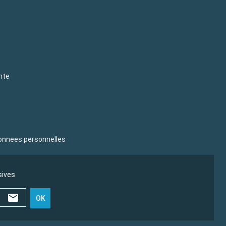
nte
donnees personnelles
sives
OK