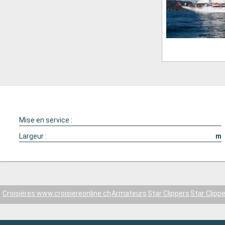
Mise en service :
Largeur :
m
Croisières www.croisiereonline.ch
Armateurs
Star Clippers
Star Clippe