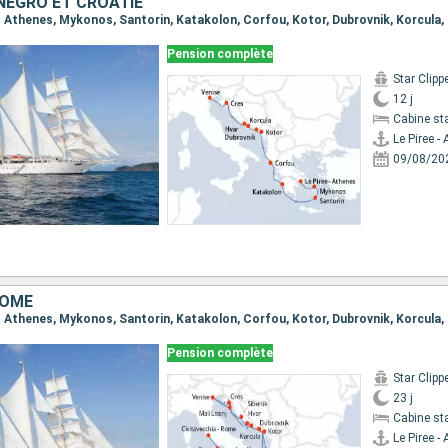
NÉGRO ET CROATIE
Pension complète
Star Clipp
12 j
Cabine st
Le Piree -
09/08/20
ROME
Pension complète
Star Clipp
23 j
Cabine st
Le Piree -