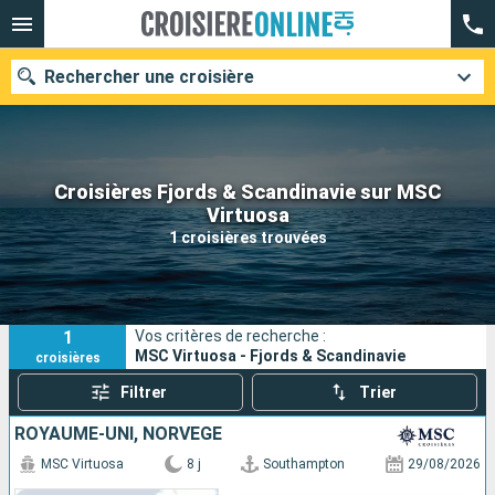
Rechercher une croisière
Croisières Fjords & Scandinavie sur MSC
Nos destinations
Virtuosa
1 croisières trouvées
Mois de départ
Ports
Compagnies
1
Vos critères de recherche :
Rechercher
MSC Virtuosa - Fjords & Scandinavie
croisières
Filtrer
Trier
ROYAUME-UNI, NORVÈGE
MSC Virtuosa
8 j
Southampton
29/08/2026