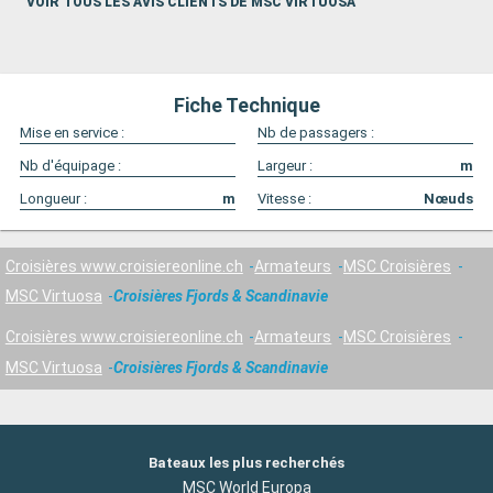
VOIR TOUS LES AVIS CLIENTS DE MSC VIRTUOSA
Fiche Technique
Mise en service :
Nb de passagers :
Nb d'équipage :
Largeur :
m
Longueur :
m
Vitesse :
Nœuds
Croisières www.croisiereonline.ch
Armateurs
MSC Croisières
MSC Virtuosa
Croisières Fjords & Scandinavie
Croisières www.croisiereonline.ch
Armateurs
MSC Croisières
MSC Virtuosa
Croisières Fjords & Scandinavie
Bateaux les plus recherchés
MSC World Europa