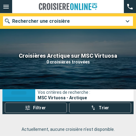
Rechercher une croisière
Nos destinations
Croisières Arctique sur MSC Virtuosa
0 croisières trouvées
Mois de départ
Ports
Compagnies
Vos critères de recherche :
Rechercher
MSC Virtuosa - Arctique
Filtrer
Trier
Actuellement, aucune croisière n'est disponible.