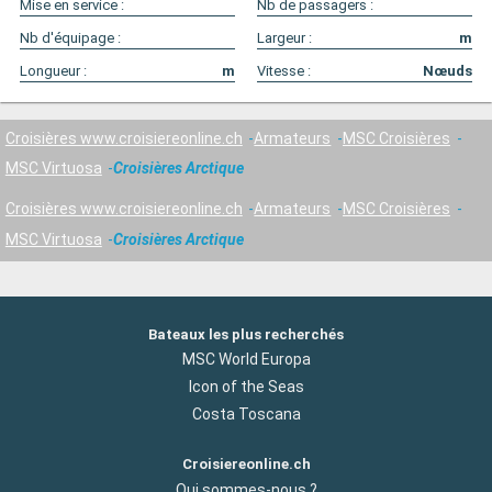
Mise en service :
Nb de passagers :
Nb d'équipage :
Largeur :
m
Longueur :
m
Vitesse :
Nœuds
Croisières www.croisiereonline.ch
Armateurs
MSC Croisières
MSC Virtuosa
Croisières Arctique
Croisières www.croisiereonline.ch
Armateurs
MSC Croisières
MSC Virtuosa
Croisières Arctique
Bateaux les plus recherchés
MSC World Europa
Icon of the Seas
Costa Toscana
Croisiereonline.ch
Qui sommes-nous ?