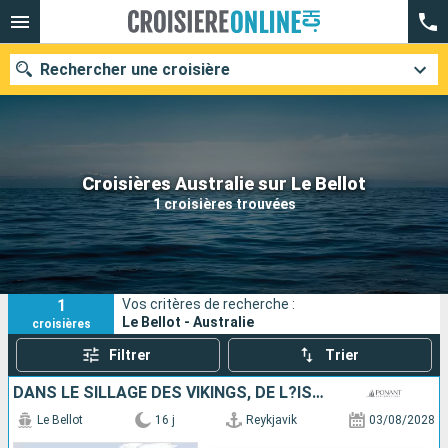
Rechercher une croisière
Nos destinations
Croisières Australie sur Le Bellot
1 croisières trouvées
Mois de départ
Ports
Compagnies
1
Vos critères de recherche :
Rechercher
Le Bellot - Australie
croisières
Filtrer
Trier
DANS LE SILLAGE DES VIKINGS, DE L?ISLANDE AU CANADA
Le Bellot
16 j
Reykjavik
03/08/2028