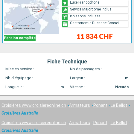
Luxe Francophone
Service Majordome inclus
Boissons incluses
Gastronomie Ducasse Conseil
11 834 CHF
Pension complète
Fiche Technique
Mise en service :
Nb de passagers :
Nb d'équipage :
Largeur :
m
Longueur :
m
Vitesse :
Nœuds
Croisières www.croisiereonline.ch
Armateurs
Ponant
Le Bellot
Croisières Australie
Croisières www.croisiereonline.ch
Armateurs
Ponant
Le Bellot
Croisières Australie