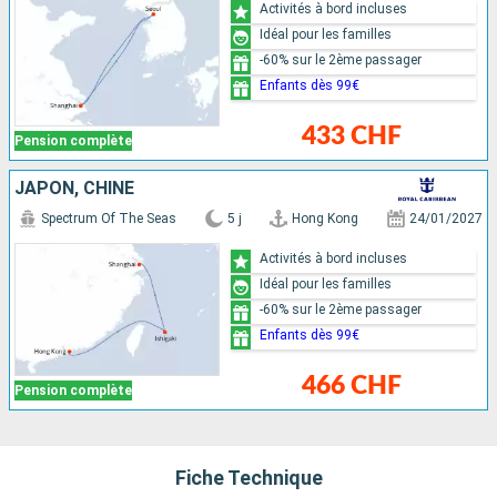
Activités à bord incluses
Idéal pour les familles
-60% sur le 2ème passager
Enfants dès 99€
433 CHF
Pension complète
JAPON, CHINE
Spectrum Of The Seas
5 j
Hong Kong
24/01/2027
Activités à bord incluses
Idéal pour les familles
-60% sur le 2ème passager
Enfants dès 99€
466 CHF
Pension complète
Fiche Technique