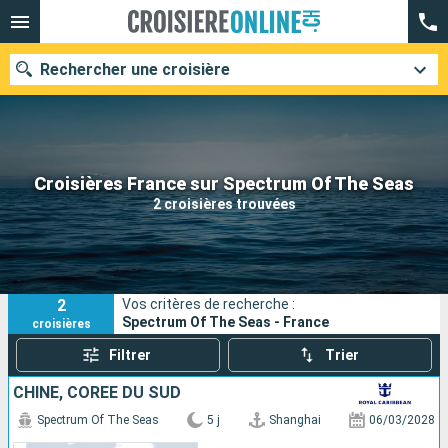
Rechercher une croisière
Nos destinations
Croisières France sur Spectrum Of The Seas
2 croisières trouvées
Mois de départ
Ports
Compagnies
2
Vos critères de recherche :
Rechercher
Spectrum Of The Seas - France
croisières
Filtrer
Trier
CHINE, CORÉE DU SUD
Spectrum Of The Seas
5 j
Shanghai
06/03/2028