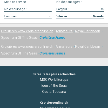
Mise en service :
Nb de passagers :
Nb d'équipage :
Largeur :
m
Longueur :
m
Vitesse :
Nœuds
Croisières www.croisiereonline.ch
Armateurs
Royal Caribbean
Spectrum Of The Seas
Croisières France
Croisières www.croisiereonline.ch
Armateurs
Royal Caribbean
Spectrum Of The Seas
Croisières France
Bateaux les plus recherchés
MSC World Europa
Icon of the Seas
Costa Toscana
Croisiereonline.ch