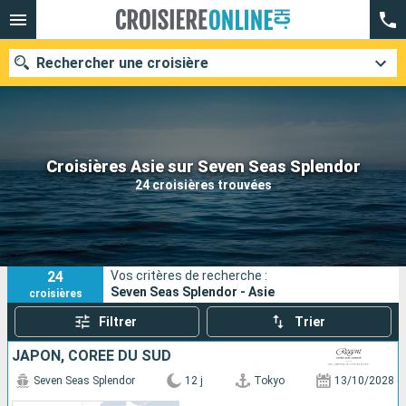
Rechercher une croisière
Nos destinations
Croisières Asie sur Seven Seas Splendor
24 croisières trouvées
Mois de départ
Ports
Compagnies
24
Vos critères de recherche :
Rechercher
Seven Seas Splendor - Asie
croisières
Filtrer
Trier
JAPON, CORÉE DU SUD
Seven Seas Splendor
12 j
Tokyo
13/10/2028