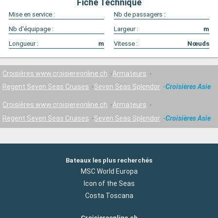
Fiche Technique
Mise en service :
Nb de passagers :
Nb d'équipage :
Largeur :
m
Longueur :
m
Vitesse :
Nœuds
Croisières www.croisiereonline.ch
Armateurs
Regent Seven Seas Cruises
Seven Seas Splendor
Croisières Asie
Croisières www.croisiereonline.ch
Armateurs
Regent Seven Seas Cruises
Seven Seas Splendor
Croisières Asie
Bateaux les plus recherchés
MSC World Europa
Icon of the Seas
Costa Toscana
Croisiereonline.ch