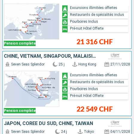
Excursions illimitées offertes
Restaurants de spécialités inclus
Pourboires Inclus
Pré-nuit Hôtel Offerte
21 316 CHF
Pension complète
CHINE, VIETNAM, SINGAPOUR, MALAISIE, THAÏLANDE, INDONÉSIE
Seven Seas Splendor
25 j
Hong Kong
27/11/2028
Excursions illimitées offertes
Restaurants de spécialités inclus
Pourboires Inclus
Pré-nuit Hôtel Offerte
22 549 CHF
Pension complète
JAPON, CORÉE DU SUD, CHINE, TAÏWAN
Seven Seas Splendor
24 j
Tokyo
04/11/2028