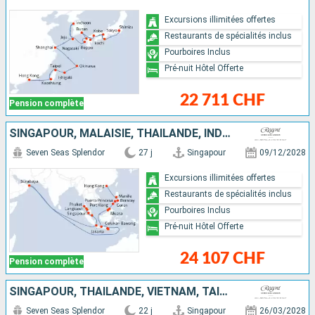
Excursions illimitées offertes
Restaurants de spécialités inclus
Pourboires Inclus
Pré-nuit Hôtel Offerte
22 711 CHF
Pension complète
SINGAPOUR, MALAISIE, THAÏLANDE, INDONÉSIE, BRUNEI, PHILIPPINES, CHINE
Seven Seas Splendor
27 j
Singapour
09/12/2028
Excursions illimitées offertes
Restaurants de spécialités inclus
Pourboires Inclus
Pré-nuit Hôtel Offerte
24 107 CHF
Pension complète
SINGAPOUR, THAÏLANDE, VIETNAM, TAÏWAN, JAPON, CHINE, CORÉE DU SUD
Seven Seas Splendor
22 j
Singapour
26/03/2028