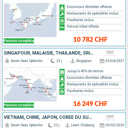
Excursions illimitées offertes
Restaurants de spécialités inclus
Pourboires Inclus
Pré-nuit Hôtel Offerte
10 782 CHF
Pension complète
SINGAPOUR, MALAISIE, THAÏLANDE, SRI LANKA, MALDIVES, INDE, OMAN, QATAR, EMIRATS ARABES UNIS
Seven Seas Splendor
23 j
Singapour
03/04/2027
Jusqu'à 45% de remise
Excursions illimitées offertes
Restaurants de spécialités inclus
Pourboires Inclus
16 249 CHF
Pension complète
VIETNAM, CHINE, JAPON, CORÉE DU SUD, THAÏLANDE, TAÏWAN
Seven Seas Splendor
23 j
Laem Chabang
09/02/2029