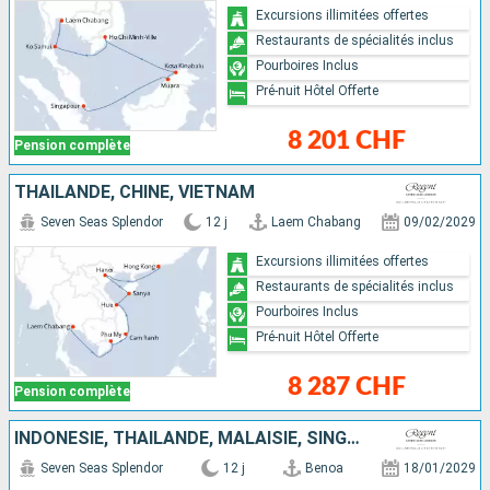
Excursions illimitées offertes
Restaurants de spécialités inclus
Pourboires Inclus
Pré-nuit Hôtel Offerte
8 201 CHF
Pension complète
THAÏLANDE, CHINE, VIETNAM
Seven Seas Splendor
12 j
Laem Chabang
09/02/2029
Excursions illimitées offertes
Restaurants de spécialités inclus
Pourboires Inclus
Pré-nuit Hôtel Offerte
8 287 CHF
Pension complète
INDONÉSIE, THAÏLANDE, MALAISIE, SINGAPOUR
Seven Seas Splendor
12 j
Benoa
18/01/2029