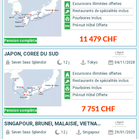
Excursions illimitées offertes
Restaurants de spécialités inclus
Pourboires Inclus
Pré-nuit Hôtel Offerte
11 479 CHF
Pension complète
JAPON, CORÉE DU SUD
Seven Seas Splendor
12 j
Tokyo
04/11/2028
Excursions illimitées offertes
Restaurants de spécialités inclus
Pourboires Inclus
Pré-nuit Hôtel Offerte
7 751 CHF
Pension complète
SINGAPOUR, BRUNEI, MALAISIE, VIETNAM, THAÏLANDE
Seven Seas Splendor
12 j
Singapour
29/01/2029