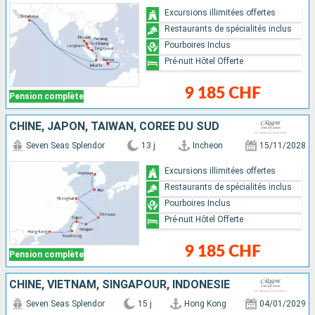
Excursions illimitées offertes
Restaurants de spécialités inclus
Pourboires Inclus
Pré-nuit Hôtel Offerte
9 185 CHF
Pension complète
CHINE, JAPON, TAÏWAN, CORÉE DU SUD
Seven Seas Splendor
13 j
Incheon
15/11/2028
Excursions illimitées offertes
Restaurants de spécialités inclus
Pourboires Inclus
Pré-nuit Hôtel Offerte
9 185 CHF
Pension complète
CHINE, VIETNAM, SINGAPOUR, INDONÉSIE
Seven Seas Splendor
15 j
Hong Kong
04/01/2029