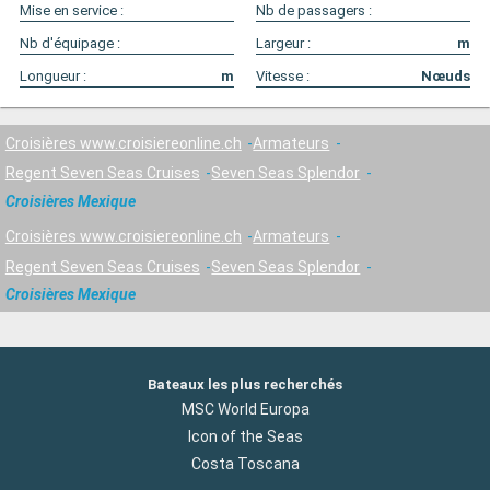
Mise en service :
Nb de passagers :
Nb d'équipage :
Largeur :
m
Longueur :
m
Vitesse :
Nœuds
Croisières www.croisiereonline.ch
Armateurs
Regent Seven Seas Cruises
Seven Seas Splendor
Croisières Mexique
Croisières www.croisiereonline.ch
Armateurs
Regent Seven Seas Cruises
Seven Seas Splendor
Croisières Mexique
Bateaux les plus recherchés
MSC World Europa
Icon of the Seas
Costa Toscana