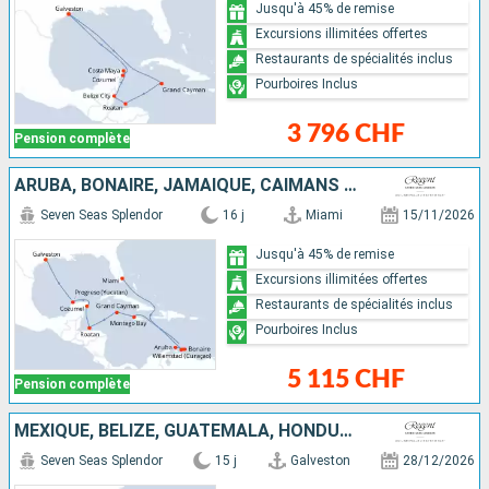
Jusqu'à 45% de remise
Excursions illimitées offertes
Restaurants de spécialités inclus
Pourboires Inclus
3 796 CHF
Pension complète
ARUBA, BONAIRE, JAMAÏQUE, CAÏMANS (ÎLES), HONDURAS, MEXIQUE, ÉTATS-UNIS
Seven Seas Splendor
16 j
Miami
15/11/2026
Jusqu'à 45% de remise
Excursions illimitées offertes
Restaurants de spécialités inclus
Pourboires Inclus
5 115 CHF
Pension complète
MEXIQUE, BELIZE, GUATEMALA, HONDURAS, JAMAÏQUE, ARUBA, BONAIRE, ÉTATS-UNIS
Seven Seas Splendor
15 j
Galveston
28/12/2026