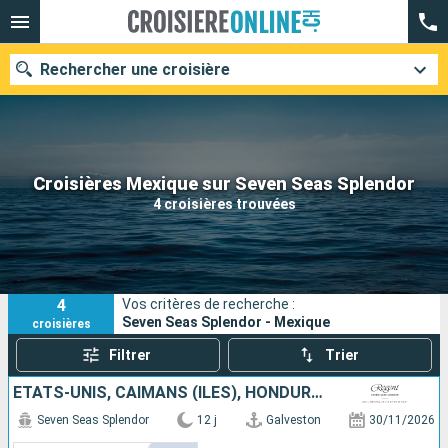
Rechercher une croisière
Nos destinations
Croisières Mexique sur Seven Seas Splendor
4 croisières trouvées
Mois de départ
Ports
Compagnies
4
Vos critères de recherche :
Rechercher
Seven Seas Splendor - Mexique
croisières
Filtrer
Trier
ÉTATS-UNIS, CAÏMANS (ÎLES), HONDURAS, BELIZE, MEXIQUE
Seven Seas Splendor
12 j
Galveston
30/11/2026