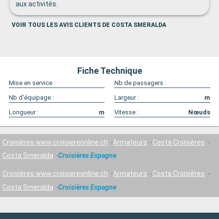
aux activités.
VOIR TOUS LES AVIS CLIENTS DE COSTA SMERALDA
Fiche Technique
Mise en service :
Nb de passagers :
Nb d'équipage :
Largeur :
m
Longueur :
m
Vitesse :
Nœuds
Croisières www.croisiereonline.ch
Armateurs
Costa Croisières
Costa Smeralda
Croisières Espagne
Croisières www.croisiereonline.ch
Armateurs
Costa Croisières
Costa Smeralda
Croisières Espagne