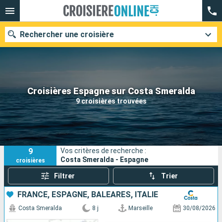
Rechercher une croisière
Nos destinations
Croisières Espagne sur Costa Smeralda
9 croisières trouvées
Mois de départ
Ports
Compagnies
9
Vos critères de recherche :
Rechercher
Costa Smeralda - Espagne
croisières
Filtrer
Trier
FRANCE, ESPAGNE, BALÉARES, ITALIE
Costa Smeralda
8 j
Marseille
30/08/2026