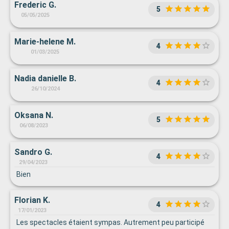
Frederic G.
5
05/05/2025
Marie-helene M.
4
01/03/2025
Nadia danielle B.
4
26/10/2024
Oksana N.
5
06/08/2023
Sandro G.
4
29/04/2023
Bien
Florian K.
4
17/01/2023
Les spectacles étaient sympas. Autrement peu participé