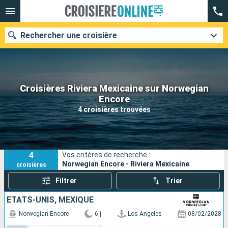
Rechercher une croisière
Croisières Riviera Mexicaine sur Norwegian
Nos destinations
Encore
4 croisières trouvées
Mois de départ
Ports
Compagnies
4
Vos critères de recherche :
Rechercher
Norwegian Encore - Riviera Mexicaine
croisières
Filtrer
Trier
ÉTATS-UNIS, MEXIQUE
Norwegian Encore
6 j
Los Angeles
08/02/2028