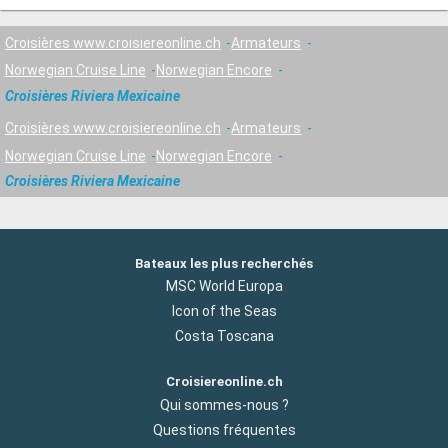
Croisières www.croisiereonline.ch
Armateurs
Norwegian Cruise Line
Norwegian Encore
Croisières Riviera Mexicaine
Croisières www.croisiereonline.ch
Armateurs
Norwegian Cruise Line
Norwegian Encore
Croisières Riviera Mexicaine
Bateaux les plus recherchés
MSC World Europa
Icon of the Seas
Costa Toscana
Croisiereonline.ch
Qui sommes-nous ?
Questions fréquentes