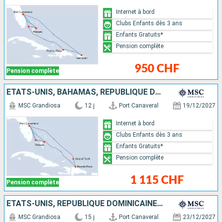
Internet à bord
Clubs Enfants dès 3 ans
Enfants Gratuits*
Pension complète
950 CHF
Pension complète
ÉTATS-UNIS, BAHAMAS, RÉPUBLIQUE DOMINICAINE, ÎLES TURQUES-ET-CAÏQUES
MSC Grandiosa
12 j
Port Canaveral
19/12/2027
Internet à bord
Clubs Enfants dès 3 ans
Enfants Gratuits*
Pension complète
1 115 CHF
Pension complète
ÉTATS-UNIS, RÉPUBLIQUE DOMINICAINE, ÎLES TURQUES-ET-CAÏQUES, BAHAMAS, JAMAÏQUE, CAÏMANS (ÎLES), MEXIQUE
MSC Grandiosa
15 j
Port Canaveral
23/12/2027