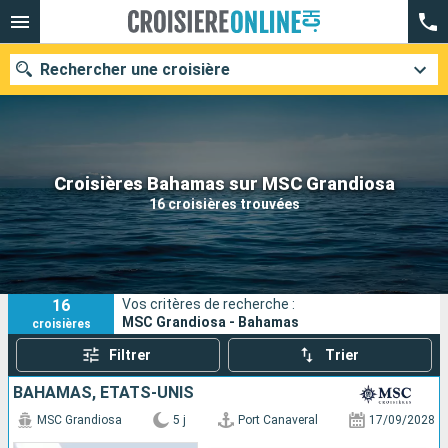
Rechercher une croisière
Nos destinations
Croisières Bahamas sur MSC Grandiosa
16 croisières trouvées
Mois de départ
Ports
Compagnies
16
Vos critères de recherche :
Rechercher
MSC Grandiosa - Bahamas
croisières
Filtrer
Trier
BAHAMAS, ÉTATS-UNIS
MSC Grandiosa
5 j
Port Canaveral
17/09/2028