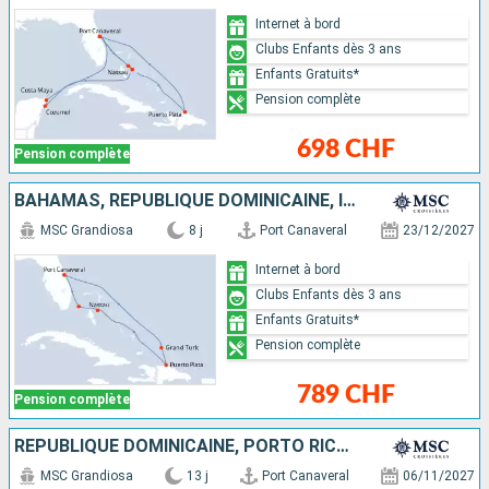
Internet à bord
Clubs Enfants dès 3 ans
Enfants Gratuits*
Pension complète
698 CHF
Pension complète
BAHAMAS, RÉPUBLIQUE DOMINICAINE, ÎLES TURQUES-ET-CAÏQUES, ÉTATS-UNIS
MSC Grandiosa
8 j
Port Canaveral
23/12/2027
Internet à bord
Clubs Enfants dès 3 ans
Enfants Gratuits*
Pension complète
789 CHF
Pension complète
RÉPUBLIQUE DOMINICAINE, PORTO RICO, ÉTATS-UNIS, BAHAMAS
MSC Grandiosa
13 j
Port Canaveral
06/11/2027