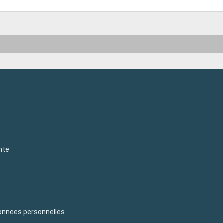
nte
donnees personnelles