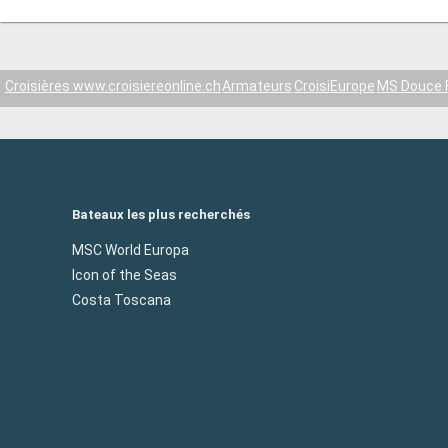
Croisières www.croisiereonline.ch
Armateurs
CroisiEurope
MS Douce 
Bateaux les plus recherchés
MSC World Europa
Icon of the Seas
Costa Toscana