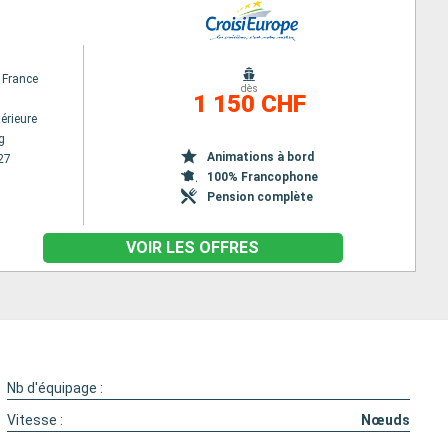
 France
dès
1 150 CHF
érieure
g
Animations à bord
27
100% Francophone
Pension complète
VOIR LES OFFRES
Nb d'équipage :
Vitesse :
Nœuds