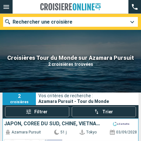
Rechercher une croisière
Nos destinations
Croisières Tour du Monde sur Azamara Pursuit
2 croisières trouvées
Mois de départ
Ports
Compagnies
2
Vos critères de recherche :
Rechercher
Azamara Pursuit - Tour du Monde
croisières
Filtrer
Trier
JAPON, CORÉE DU SUD, CHINE, VIETNAM, THAÏLANDE, SINGAPOUR
Azamara Pursuit
51 j
Tokyo
03/09/2028