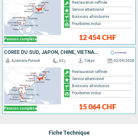
Restauration raffinée
Service attentionné
Boissons all-inclusive
Pourboires inclus
12 454 CHF
Pension complète
CORÉE DU SUD, JAPON, CHINE, VIETNAM, THAÏLANDE, MALAISIE, MYANMAR, SINGAPOUR
Azamara Pursuit
63 j
Tokyo
03/09/2028
Restauration raffinée
Service attentionné
Boissons all-inclusive
Pourboires inclus
15 064 CHF
Pension complète
Fiche Technique