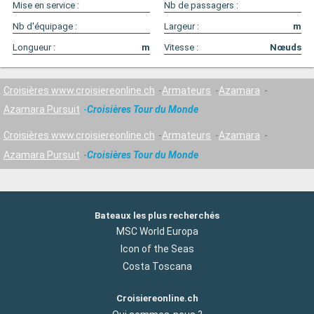
Mise en service :
Nb de passagers :
Nb d'équipage :
Largeur :
m
Longueur :
m
Vitesse :
Nœuds
Croisières www.croisiereonline.ch
Armateurs
Azamara
Azamara Pursuit
Croisières Tour du Monde
Croisières www.croisiereonline.ch
Armateurs
Azamara
Azamara Pursuit
Croisières Tour du Monde
Bateaux les plus recherchés
MSC World Europa
Icon of the Seas
Costa Toscana
Croisiereonline.ch