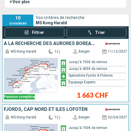
+
Voir plus
catégorie Express Côtier et voyage donc le long des côtes
norvégiennes, de la ville de Bergen à Kirkenes dans le nord
du pays.
10
Vos critères de recherche :
MS Kong Harald
croisières
Filtrer
Trier
À LA RECHERCHE DES AURORES BORÉALES
MS Kong Harald
12 j
Bergen
11/12/2027
Jusqu'à 700€ de remise
Jusqu'à 400€ de remise
Spécialiste Fjords & Polaires
Équipage Experts
1 663 CHF
Pension complète
FJORDS, CAP NORD ET ÎLES LOFOTEN
MS Kong Harald
12 j
Bergen
02/04/2027
Jusqu'à 700€ de remise