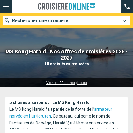
Rechercher une croisière
MS Kong Harald : Nos offres de croisières 2026 -
Nos destinations
2027
10 croisières trouvées
Mois de départ
Ports
Compagnies
Voir les 32 autres photos
Rechercher
5 choses à savoir sur Le MS Kong Harald
Le MS Kong Harald fait partie de la flotte de l’
armateur
norvégien Hurtigruten
. Ce bateau, qui porte le nom de
l’actuel roi de Norvège, Harald V, a été mis en service en
1993 et rénové en 2016. Le MS Kong Harald fait partie de la