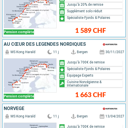
Jusqu'à 20% de remise
Supplément solo réduit
Spécialiste Fjords & Polaires
1 589 CHF
Pension complète
AU CŒUR DES LÉGENDES NORDIQUES
MS Kong Harald
11 j
Bergen
30/11/2027
Jusqu'à 700€ de remise
Spécialiste Fjords & Polaires
Équipage Experts
Cuisine Norvégienne &
Internationale
1 663 CHF
Pension complète
NORVÈGE
MS Kong Harald
11 j
Bergen
13/04/2027
Jusqu'à 700€ de remise