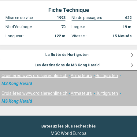
Fiche Technique
Mise en service :
1993
Nb de passagers :
622
Nb d'équipage :
70
Largeur :
19
m
Longueur :
122
m
Vitesse :
15
Nœuds
La flotte de Hurtigruten
Les destinations de MS Kong Harald
Croisières www.croisiereonline.ch
Armateurs
Hurtigruten
MS Kong Harald
Croisières www.croisiereonline.ch
Armateurs
Hurtigruten
MS Kong Harald
Bateaux les plus recherchés
MSC World Europa