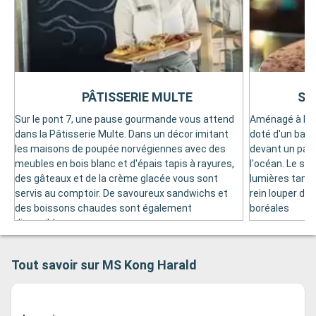
PÂTISSERIE MULTE
SA
Sur le pont 7, une pause gourmande vous attend
Aménagé à l'av
dans la Pâtisserie Multe. Dans un décor imitant
doté d'un bar. 
les maisons de poupée norvégiennes avec des
devant un pay
meubles en bois blanc et d'épais tapis à rayures,
l'océan. Le soi
des gâteaux et de la crème glacée vous sont
lumières tamis
servis au comptoir. De savoureux sandwichs et
rein louper du
des boissons chaudes sont également
boréales
disponibles.
Tout savoir sur MS Kong Harald