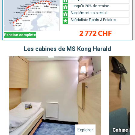
Jusqu'à 20% de remise
Supplément solo réduit
Spécialiste Fjords & Polaires
2 772 CHF
Pension complète
Les cabines de MS Kong Harald
Cabine Po
Explorer