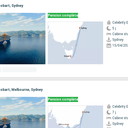
 Hobart, Sydney
Pension complète
Celebrity 
5 j
Cabine st
Sydney
15/04/20
 Hobart, Melbourne, Sydney
Pension complète
Celebrity 
7 j
Cabine st
Sydney