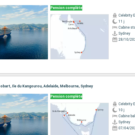
Pension complète
Celebrity 
11 j
Cabine st
Sydney
28/10/20
 Hobart, Ile du Kangourou, Adelaide, Melbourne, Sydney
Pension complète
Celebrity 
10 j
Cabine ba
Sydney
07/04/20