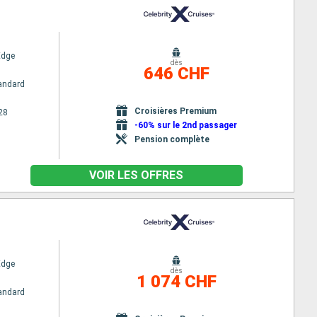
Edge
dès
646 CHF
andard
Croisières Premium
28
-60% sur le 2nd passager
Pension complète
VOIR LES OFFRES
Edge
dès
1 074 CHF
andard