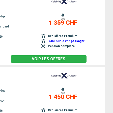
Edge
dès
1 359 CHF
andard
Croisières Premium
26
-60% sur le 2nd passager
Pension complète
VOIR LES OFFRES
Edge
dès
1 450 CHF
lcon
Croisières Premium
26