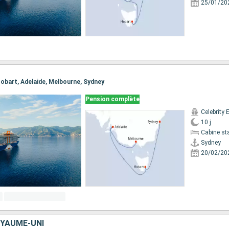
25/01/20
 Hobart, Adelaide, Melbourne, Sydney
Pension complète
Celebrity 
10 j
Cabine st
Sydney
20/02/20
OYAUME-UNI