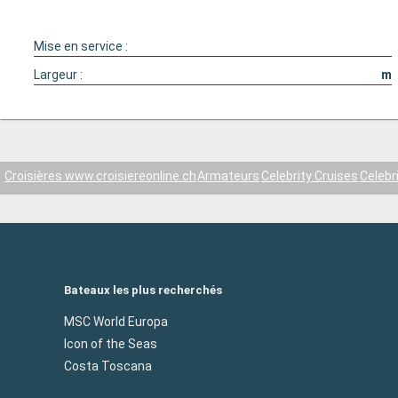
Mise en service :
Largeur :
m
Croisières www.croisiereonline.ch
Armateurs
Celebrity Cruises
Celebr
Bateaux les plus recherchés
MSC World Europa
Icon of the Seas
Costa Toscana