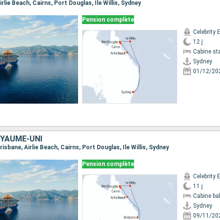
Airlie Beach, Cairns, Port Douglas, Ile Willis, Sydney
Pension complète
Celebrity 
12 j
Cabine st
Sydney
01/12/20
OYAUME-UNI
Brisbane, Airlie Beach, Cairns, Port Douglas, Ile Willis, Sydney
Pension complète
Celebrity 
11 j
Cabine ba
Sydney
09/11/20