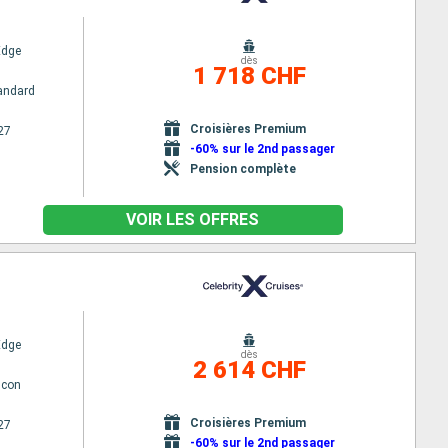
Edge
dès
1 718 CHF
andard
Croisières Premium
27
-60% sur le 2nd passager
Pension complète
VOIR LES OFFRES
Edge
dès
2 614 CHF
lcon
Croisières Premium
27
-60% sur le 2nd passager