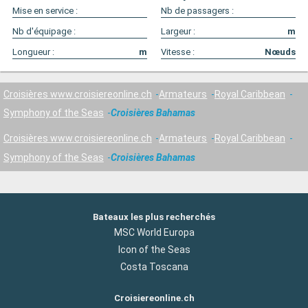
Mise en service :
Nb de passagers :
Nb d'équipage :
Largeur :
m
Longueur :
m
Vitesse :
Nœuds
Croisières www.croisiereonline.ch
Armateurs
Royal Caribbean
Symphony of the Seas
Croisières Bahamas
Croisières www.croisiereonline.ch
Armateurs
Royal Caribbean
Symphony of the Seas
Croisières Bahamas
Bateaux les plus recherchés
MSC World Europa
Icon of the Seas
Costa Toscana
Croisiereonline.ch