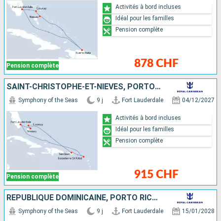
Activités à bord incluses
Idéal pour les familles
Pension complète
878 CHF
Pension complète
SAINT-CHRISTOPHE-ET-NIÉVÈS, PORTO RICO, BAHAMAS, ÉTATS-UNIS
Symphony of the Seas
9 j
Fort Lauderdale
04/12/2027
Activités à bord incluses
Idéal pour les familles
Pension complète
915 CHF
Pension complète
RÉPUBLIQUE DOMINICAINE, PORTO RICO, BAHAMAS, ÉTATS-UNIS
Symphony of the Seas
9 j
Fort Lauderdale
15/01/2028