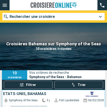
Rechercher une croisière
Nos destinations
Croisières Bahamas sur Symphony of the Seas
10 croisières trouvées
Mois de départ
Ports
Compagnies
10
Vos critères de recherche :
Rechercher
Symphony of the Seas - Bahamas
croisières
Filtrer
Trier
ÉTATS-UNIS, BAHAMAS
Symphony of the Seas
5 j
Fort Lauderdale
06/02/2028