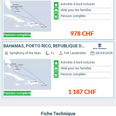
Activités à bord incluses
Idéal pour les familles
Pension complète
978 CHF
Pension complète
BAHAMAS, PORTO RICO, RÉPUBLIQUE DOMINICAINE, ÉTATS-UNIS
Symphony of the Seas
9 j
Fort Lauderdale
08/04/2028
Activités à bord incluses
Idéal pour les familles
Pension complète
1 187 CHF
Pension complète
Fiche Technique