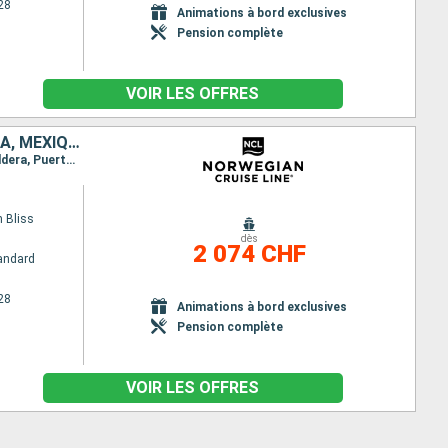
28
Animations à bord exclusives
Pension complète
VOIR LES OFFRES
RÉPUBLIQUE DOMINICAINE, COLOMBIE, PANAMA, PORTO RICO, GUATEMALA, MEXIQUE, ÉTATS-UNIS, CANADA
Itinéraire : New York, Puerto Plata, Carthagene CO, Colón - Panama, Canal de Panama, Puerta caldera, Puerto Quetzal, Acapulco, Cabo san Lucas, San Francisco, Victoria CA, Seattle
 Bliss
dès
2 074 CHF
andard
28
Animations à bord exclusives
Pension complète
VOIR LES OFFRES