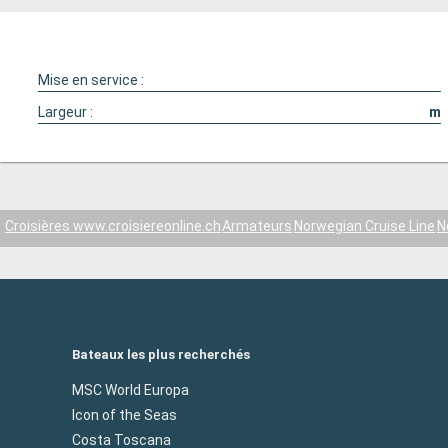
Mise en service :
Largeur :
m
Croisières www.croisiereonline.ch
Armateurs
Norwegian Cruise Line
N
Bateaux les plus recherchés
MSC World Europa
Icon of the Seas
Costa Toscana