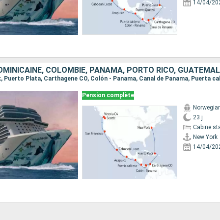
14/04/20
Pension complète
Norwegian
23 j
Cabine st
New York
14/04/20