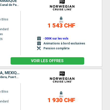
JAMAÏQUE
Itinéraire : Los Angeles, Cabo san Lucas, Acapulco, Puerto Quetzal, Puerta caldera, Panama city, Canal de Panama, Carthagene CO, Falmouth, Miami, New York
 Bliss
dès
1 543 CHF
andard
es
-300€ sur les vols
26
Animations à bord exclusives
Pension complète
VOIR LES OFFRES
RÉPUBLIQUE DOMINICAINE, COLOMBIE, PANAMA, PORTO RICO, GUATEMALA, MEXIQUE, ÉTATS-UNIS
Itinéraire : New York, Puerto Plata, Carthagene CO, Colón - Panama, Canal de Panama, Puerta caldera, Puerto Quetzal, Acapulco, Cabo san Lucas, San Francisco
 Bliss
dès
1 930 CHF
andard