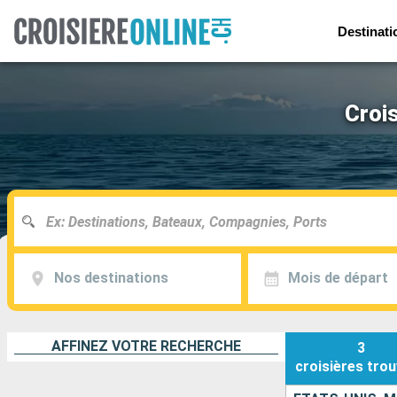
Destinati
Croi
Nos destinations
Mois de départ
AFFINEZ VOTRE RECHERCHE
3
croisières
trou