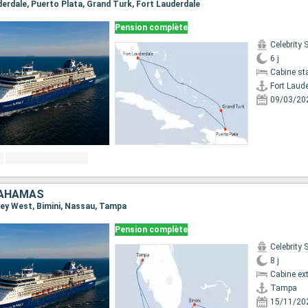
uderdale, Puerto Plata, Grand Turk, Fort Lauderdale
Pension complète
Celebrity
6 j
Cabine st
Fort Laud
09/03/20
BAHAMAS
 Key West, Bimini, Nassau, Tampa
Pension complète
Celebrity
8 j
Cabine ext
Tampa
15/11/20