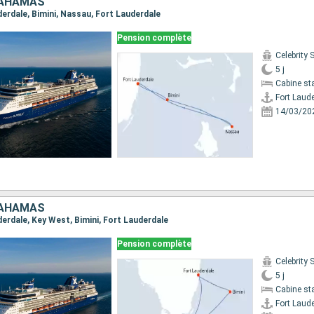
BAHAMAS
uderdale, Bimini, Nassau, Fort Lauderdale
Pension complète
Celebrity
5 j
Cabine st
Fort Laud
14/03/20
BAHAMAS
uderdale, Key West, Bimini, Fort Lauderdale
Pension complète
Celebrity
5 j
Cabine st
Fort Laud