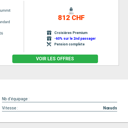
 Summit
dès
812 CHF
andard
Croisières Premium
26
-60% sur le 2nd passager
Pension complète
VOIR LES OFFRES
Nb d'équipage :
Vitesse :
Nœuds