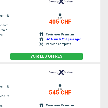
 Summit
dès
405 CHF
andard
erdale
Croisières Premium
28
-60% sur le 2nd passager
Pension complète
VOIR LES OFFRES
 Summit
dès
545 CHF
érieure
Croisières Premium
26