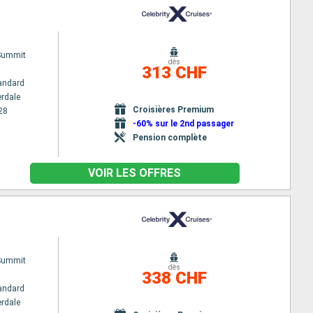
 Summit
dès
313 CHF
andard
erdale
Croisières Premium
28
-60% sur le 2nd passager
Pension complète
VOIR LES OFFRES
 Summit
dès
338 CHF
andard
erdale