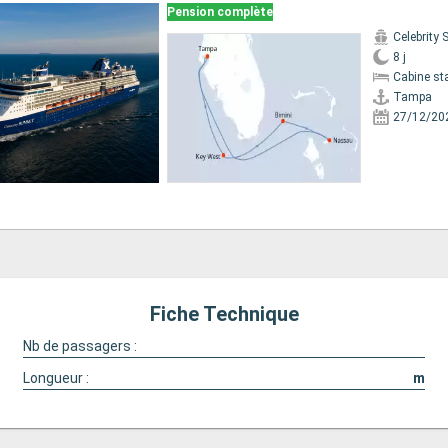
Pension complète
Celebrity
8 j
Cabine st
Tampa
27/12/20
Fiche Technique
Nb de passagers :
Longueur :
m