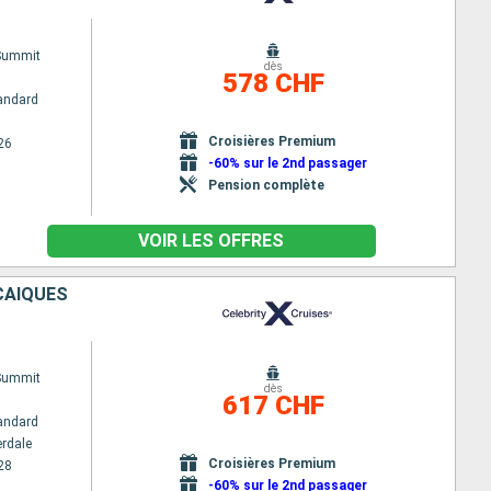
 Summit
dès
578 CHF
andard
Croisières Premium
26
-60% sur le 2nd passager
Pension complète
VOIR LES OFFRES
-CAÏQUES
 Summit
dès
617 CHF
andard
erdale
Croisières Premium
28
-60% sur le 2nd passager