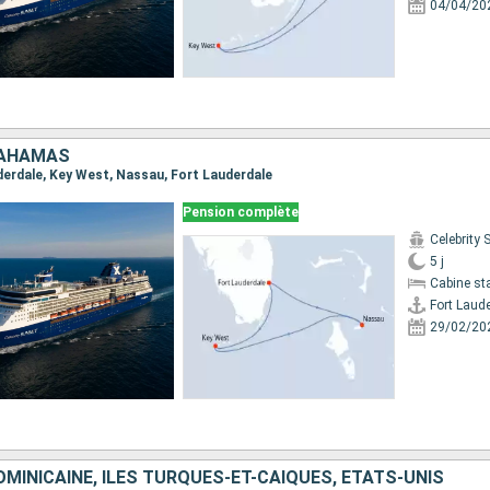
04/04/20
BAHAMAS
uderdale, Key West, Nassau, Fort Lauderdale
Pension complète
Celebrity
5 j
Cabine st
Fort Laud
29/02/20
MINICAINE, ÎLES TURQUES-ET-CAÏQUES, ÉTATS-UNIS