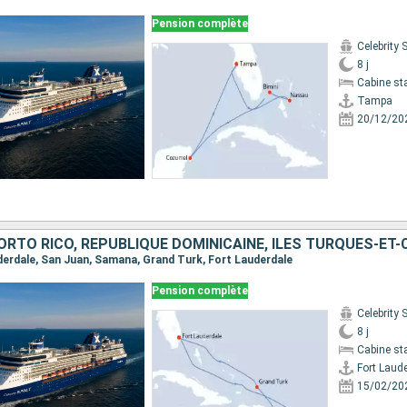
Pension complète
Celebrity
8 j
Cabine st
Tampa
20/12/20
ORTO RICO, RÉPUBLIQUE DOMINICAINE, ÎLES TURQUES-ET
auderdale, San Juan, Samana, Grand Turk, Fort Lauderdale
Pension complète
Celebrity
8 j
Cabine st
Fort Laud
15/02/20