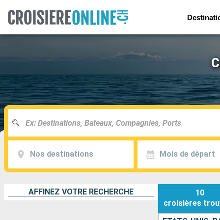
Destinati
C
Nos destinations
Mois de départ
AFFINEZ VOTRE RECHERCHE
10
croisières
trou