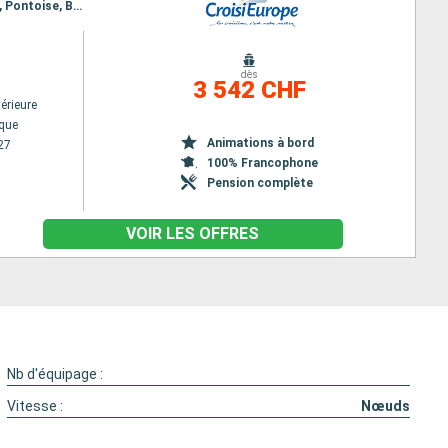
Itinéraire : Pont l Évêque, Compiegne, Pont sainte maxence, Saint leu d esserent, Auvers sur Oise, Pontoise, Bougival, Paris
dès
3 542 CHF
érieure
êque
Animations à bord
27
100% Francophone
Pension complète
VOIR LES OFFRES
Nb d'équipage :
Vitesse :
Nœuds