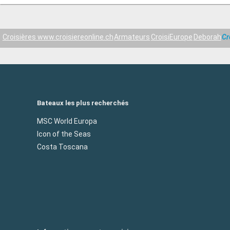
Croisières www.croisiereonline.ch
Armateurs
CroisiEurope
Deborah
Cr
Bateaux les plus recherchés
MSC World Europa
Icon of the Seas
Costa Toscana