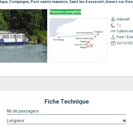
Pension complète
Deborah
7 j
Cabine ext
Pont l Év
22/10/20
Fiche Technique
Nb de passagers :
Longueur :
m