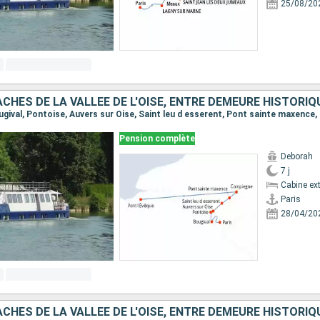
25/08/20
Pension complète
Deborah
7 j
Cabine ext
Paris
28/04/20