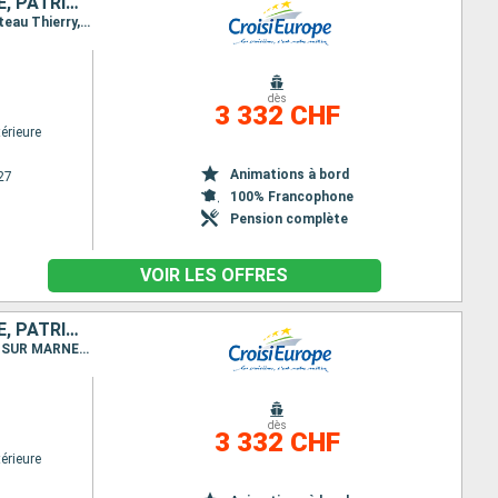
DE PARIS À LA CHAMPAGNE, L'ART DE VIVRE À LA FRANÇAISE EN CROISIÈRE, PATRIMOINE ET SAVEURS AU FIL DE L'EAU
Itinéraire : Paris, LAGNY SUR MARNE, Isles-les-Meldeuses, SAINT JEAN LES DEUX JUMEAUX, Chateau Thierry, DORMANS, Epernay
dès
3 332 CHF
érieure
Animations à bord
27
100% Francophone
Pension complète
VOIR LES OFFRES
DE LA CHAMPAGNE À PARIS, L'ART DE VIVRE À LA FRANÇAISE EN CROISIÈRE, PATRIMOINE ET SAVEURS AU FIL DE L'EAU
Itinéraire : Epernay, DORMANS, Chateau Thierry, SAINT JEAN LES DEUX JUMEAUX, Meaux, LAGNY SUR MARNE, Paris
dès
3 332 CHF
érieure