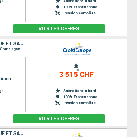
Animations à bord
27
100% Francophone
Pension complète
VOIR LES OFFRES
LES JOYAUX CACHÉS DE LA VALLÉE DE L'OISE, ENTRE DEMEURE HISTORIQUE ET SAVEURS LOCALES
Itinéraire : Paris, Bougival, Pontoise, Auvers sur Oise, Saint leu d esserent, Pont sainte maxence, Compiegne, Pont l Évêque
dès
3 515 CHF
érieure
Animations à bord
27
100% Francophone
Pension complète
VOIR LES OFFRES
LES JOYAUX CACHÉS DE LA VALLÉE DE L'OISE, ENTRE DEMEURE HISTORIQUE ET SAVEURS LOCALES