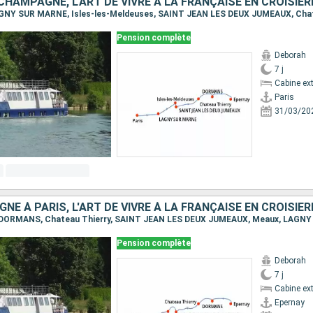
Pension complète
Deborah
7 j
Cabine ext
Paris
31/03/20
Pension complète
Deborah
7 j
Cabine ext
Epernay