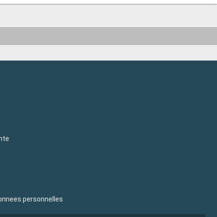
nte
donnees personnelles