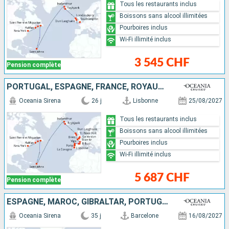
Tous les restaurants inclus
Boissons sans alcool illimitées
Pourboires inclus
Wi-Fi illimité inclus
3 545 CHF
Pension complète
PORTUGAL, ESPAGNE, FRANCE, ROYAUME-UNI, IRLANDE, ISLANDE, ANTIGUA-ET-BARBUDA, CANADA, ÉTATS-UNIS
Oceania Sirena
26 j
Lisbonne
25/08/2027
Tous les restaurants inclus
Boissons sans alcool illimitées
Pourboires inclus
Wi-Fi illimité inclus
5 687 CHF
Pension complète
ESPAGNE, MAROC, GIBRALTAR, PORTUGAL, FRANCE, ROYAUME-UNI, IRLANDE, ISLANDE, ANTIGUA-ET-BARBUDA, CANADA, ÉTATS-UNIS
Oceania Sirena
35 j
Barcelone
16/08/2027