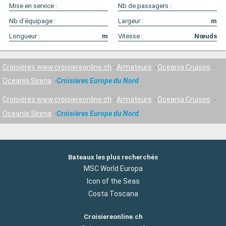
Mise en service :
Nb de passagers :
Nb d'équipage :
Largeur :
m
Longueur :
m
Vitesse :
Nœuds
Croisières www.croisiereonline.ch
Armateurs
Oceania Cruises
Oceania Sirena
Croisières Europe du Nord
Croisières www.croisiereonline.ch
Armateurs
Oceania Cruises
Oceania Sirena
Croisières Europe du Nord
Bateaux les plus recherchés
MSC World Europa
Icon of the Seas
Costa Toscana
Croisiereonline.ch