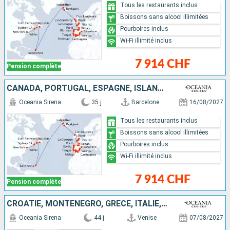
Tous les restaurants inclus
Boissons sans alcool illimitées
Pourboires inclus
Wi-Fi illimité inclus
7 914 CHF
Pension complète
CANADA, PORTUGAL, ESPAGNE, ISLANDE, FRANCE, IRLANDE, MAROC, ÉTATS-UNIS, ROYAUME-UNI, ANTIGUA-ET-BARBUDA
Oceania Sirena
35 j
Barcelone
16/08/2027
Tous les restaurants inclus
Boissons sans alcool illimitées
Pourboires inclus
Wi-Fi illimité inclus
7 914 CHF
Pension complète
CROATIE, MONTÉNÉGRO, GRÈCE, ITALIE, MAROC, GIBRALTAR, PORTUGAL, ESPAGNE, FRANCE, ROYAUME-UNI, IRLANDE, ISLANDE, ANTIGUA-ET-BARBUDA, CANADA, ÉTATS-UNIS
Oceania Sirena
44 j
Venise
07/08/2027