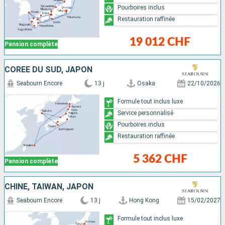
Pourboires inclus
Restauration raffinée
19 012 CHF
Pension complète
CORÉE DU SUD, JAPON
Seabourn Encore
13 j
Osaka
22/10/2026
Formule tout inclus luxe
Service personnalisé
Pourboires inclus
Restauration raffinée
5 362 CHF
Pension complète
CHINE, TAÏWAN, JAPON
Seabourn Encore
13 j
Hong Kong
15/02/2027
Formule tout inclus luxe