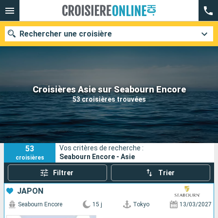
Rechercher une croisière
Nos destinations
Croisières Asie sur Seabourn Encore
53 croisières trouvées
Mois de départ
Ports
Compagnies
53
Vos critères de recherche :
Rechercher
Seabourn Encore - Asie
croisières
Filtrer
Trier
JAPON
Seabourn Encore
15 j
Tokyo
13/03/2027