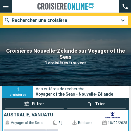
Rechercher une croisière
Croisières Nouvelle-Zélande sur Voyager of the
Nos destinations
Seas
1 croisières trouvées
Mois de départ
Ports
Compagnies
1
Vos critères de recherche :
Rechercher
Voyager of the Seas - Nouvelle-Zélande
croisières
Filtrer
Trier
AUSTRALIE, VANUATU
Voyager of the Seas
8 j
Brisbane
18/02/2028