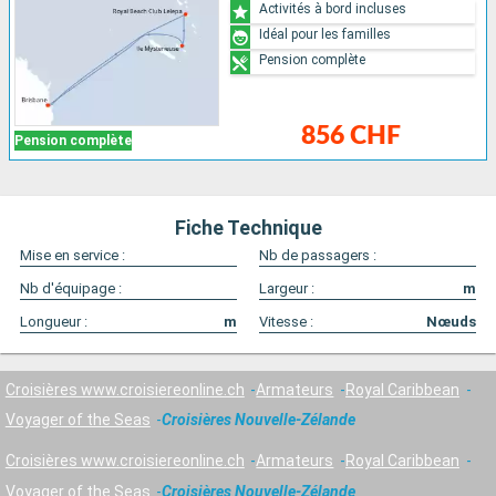
Activités à bord incluses
Idéal pour les familles
Pension complète
856 CHF
Pension complète
Fiche Technique
Mise en service :
Nb de passagers :
Nb d'équipage :
Largeur :
m
Longueur :
m
Vitesse :
Nœuds
Croisières www.croisiereonline.ch
Armateurs
Royal Caribbean
Voyager of the Seas
Croisières Nouvelle-Zélande
Croisières www.croisiereonline.ch
Armateurs
Royal Caribbean
Voyager of the Seas
Croisières Nouvelle-Zélande