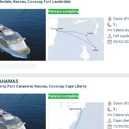
uderdale, Nassau, Cococay, Fort Lauderdale
Pension complète
Oasis of 
5 j
Cabine st
Fort Laud
28/02/20
BAHAMAS
berty, Port Canaveral, Nassau, Cococay, Cape Liberty
Pension complète
Oasis of 
8 j
Cabine st
Cape Liber
13/09/20