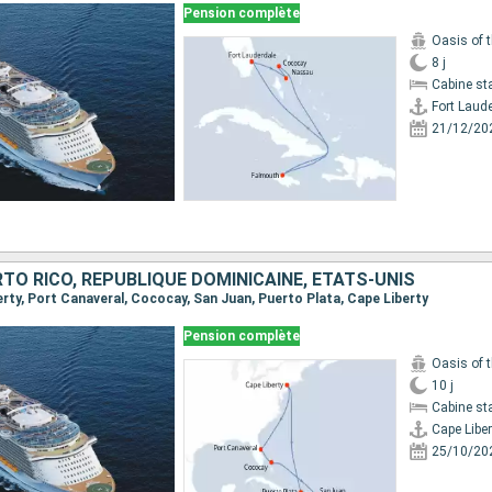
Pension complète
Oasis of 
8 j
Cabine st
Fort Laud
21/12/20
O RICO, RÉPUBLIQUE DOMINICAINE, ÉTATS-UNIS
berty, Port Canaveral, Cococay, San Juan, Puerto Plata, Cape Liberty
Pension complète
Oasis of 
10 j
Cabine st
Cape Liber
25/10/20