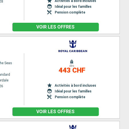
Activités à bord incluses
28
Idéal pour les familles
Pension complète
VOIR LES OFFRES
the Seas
dès
443 CHF
andard
erdale
Activités à bord incluses
26
Idéal pour les familles
Pension complète
VOIR LES OFFRES