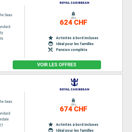
the Seas
dès
624 CHF
andard
ty
Activités à bord incluses
26
Idéal pour les familles
Pension complète
VOIR LES OFFRES
the Seas
dès
674 CHF
andard
erdale
Activités à bord incluses
27
Idéal pour les familles