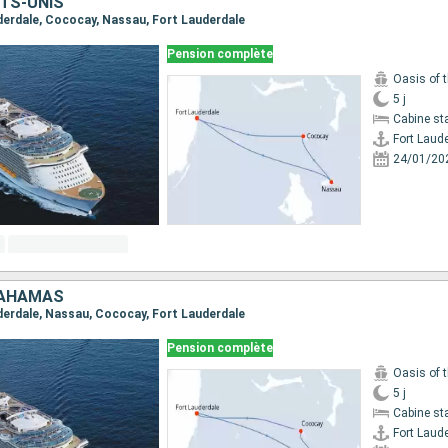
TS-UNIS
uderdale, Cococay, Nassau, Fort Lauderdale
Pension complète
Oasis of 
5 j
Cabine st
Fort Laud
24/01/20
BAHAMAS
uderdale, Nassau, Cococay, Fort Lauderdale
Pension complète
Oasis of 
5 j
Cabine st
Fort Laud