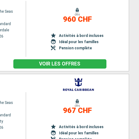
the Seas
dès
960 CHF
andard
erdale
Activités à bord incluses
26
Idéal pour les familles
Pension complète
VOIR LES OFFRES
the Seas
dès
967 CHF
andard
ty
Activités à bord incluses
26
Idéal pour les familles