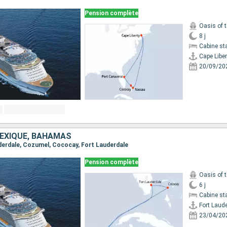
Pension complète
Oasis of 
8 j
Cabine st
Cape Liber
20/09/20
MEXIQUE, BAHAMAS
auderdale, Cozumel, Cococay, Fort Lauderdale
Pension complète
Oasis of 
6 j
Cabine st
Fort Laud
23/04/20