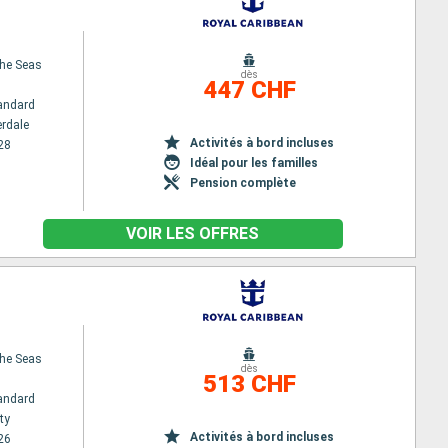
the Seas
dès
447 CHF
andard
erdale
Activités à bord incluses
28
Idéal pour les familles
Pension complète
VOIR LES OFFRES
the Seas
dès
513 CHF
andard
ty
Activités à bord incluses
26