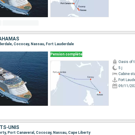
BAHAMAS
uderdale, Cococay, Nassau, Fort Lauderdale
Pension complète
Oasis of 
5 j
Cabine st
Fort Laud
09/11/20
TS-UNIS
berty, Port Canaveral, Cococay, Nassau, Cape Liberty