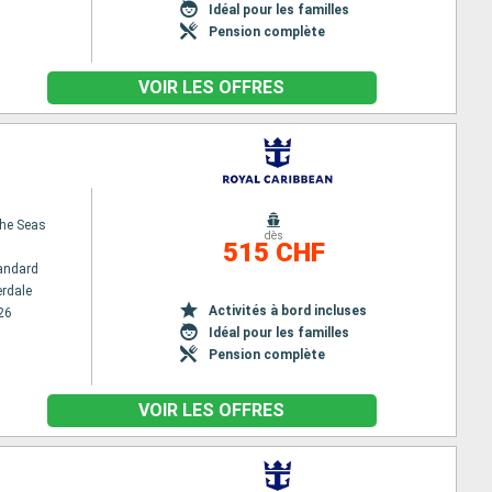
Idéal pour les familles
Pension complète
VOIR LES OFFRES
the Seas
dès
515 CHF
andard
erdale
Activités à bord incluses
26
Idéal pour les familles
Pension complète
VOIR LES OFFRES