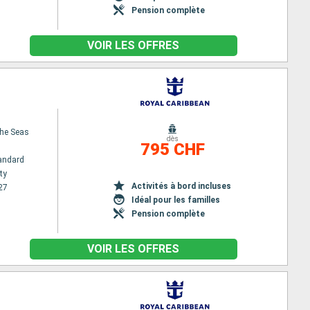
Pension complète
VOIR LES OFFRES
the Seas
dès
795 CHF
andard
ty
Activités à bord incluses
27
Idéal pour les familles
Pension complète
VOIR LES OFFRES