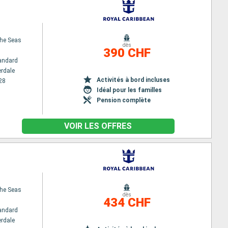
the Seas
dès
390 CHF
andard
erdale
Activités à bord incluses
28
Idéal pour les familles
Pension complète
VOIR LES OFFRES
the Seas
dès
434 CHF
andard
erdale