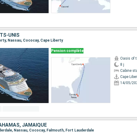
TS-UNIS
berty, Nassau, Cococay, Cape Liberty
Pension complète
Oasis of 
8 j
Cabine st
Cape Liber
14/05/20
BAHAMAS, JAMAÏQUE
auderdale, Nassau, Cococay, Falmouth, Fort Lauderdale