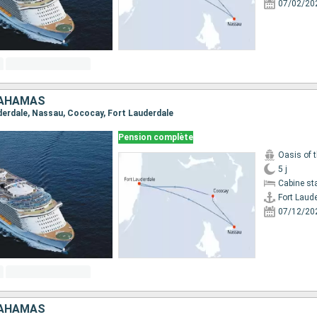
07/02/20
BAHAMAS
uderdale, Nassau, Cococay, Fort Lauderdale
Pension complète
Oasis of 
5 j
Cabine st
Fort Laud
07/12/20
BAHAMAS