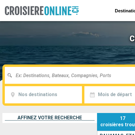
Destinati
C
Nos destinations
Mois de départ
AFFINEZ VOTRE RECHERCHE
17
croisières
trou