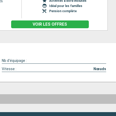
Activités à bord incluses
26
Idéal pour les familles
Pension complète
VOIR LES OFFRES
Nb d'équipage :
Vitesse :
Nœuds