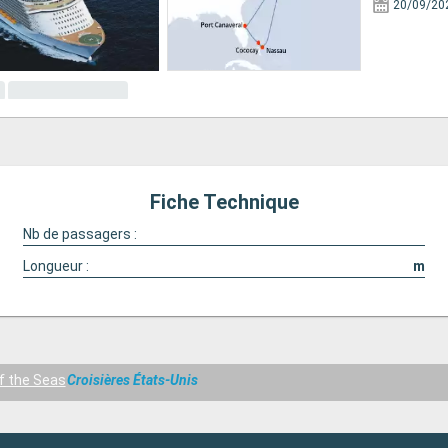
20/09/20
Fiche Technique
Nb de passagers :
Longueur :
m
f the Seas
Croisières États-Unis