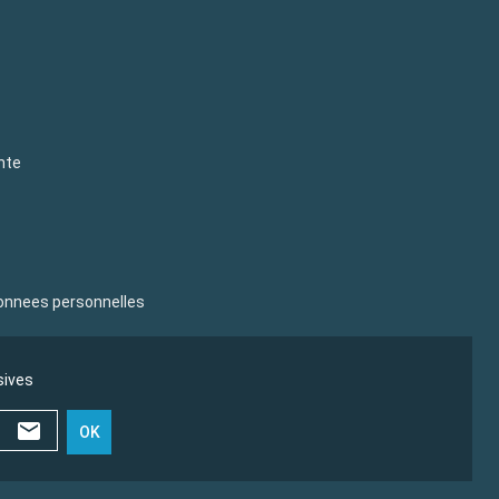
nte
donnees personnelles
sives
OK