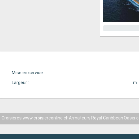
Mise en service :
Largeur :
m
Croisières www.croisiereonline.ch
Armateurs
Royal Caribbean
Oasis o