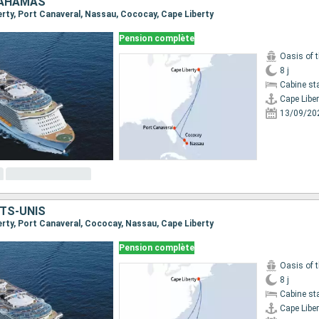
BAHAMAS
berty, Port Canaveral, Nassau, Cococay, Cape Liberty
Pension complète
Oasis of 
8 j
Cabine st
Cape Liber
13/09/20
TS-UNIS
berty, Port Canaveral, Cococay, Nassau, Cape Liberty
Pension complète
Oasis of 
8 j
Cabine st
Cape Liber