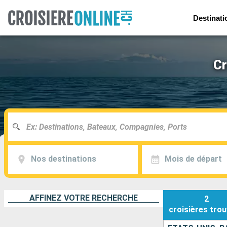
Destinati
Cr
Nos destinations
Mois de départ
AFFINEZ VOTRE RECHERCHE
2
croisières
trou