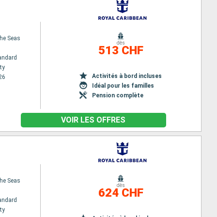
the Seas
dès
513 CHF
andard
ty
Activités à bord incluses
26
Idéal pour les familles
Pension complète
VOIR LES OFFRES
the Seas
dès
624 CHF
andard
ty