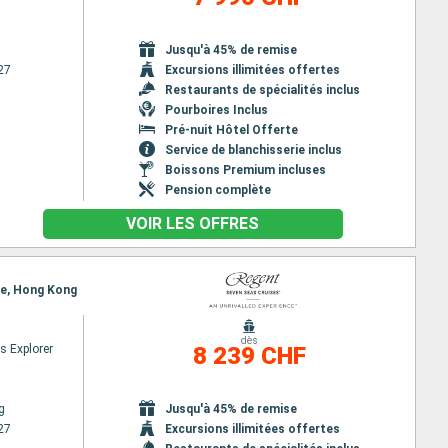
Jusqu'à 45% de remise
27
Excursions illimitées offertes
Restaurants de spécialités inclus
Pourboires Inclus
Pré-nuit Hôtel Offerte
Service de blanchisserie inclus
Boissons Premium incluses
Pension complète
VOIR LES OFFRES
lle, Hong Kong
dès
s Explorer
8 239 CHF
g
Jusqu'à 45% de remise
27
Excursions illimitées offertes