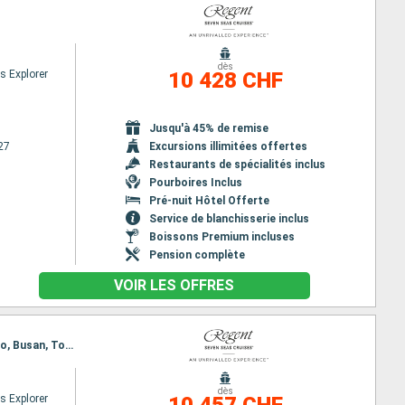
dès
s Explorer
10 428 CHF
Jusqu'à 45% de remise
27
Excursions illimitées offertes
Restaurants de spécialités inclus
Pourboires Inclus
Pré-nuit Hôtel Offerte
Service de blanchisserie inclus
Boissons Premium incluses
Pension complète
VOIR LES OFFRES
Itinéraire : Tokyo, hittachinaka, Sendai, Miyako, Hakodate, Aomori, Akita, Kanazawa, Sakai-Minato, Busan, Tokyo
dès
s Explorer