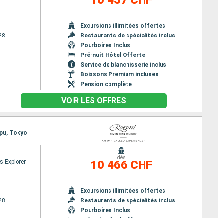
10 457 CHF
Excursions illimitées offertes
28
Restaurants de spécialités inclus
Pourboires Inclus
Pré-nuit Hôtel Offerte
Service de blanchisserie inclus
Boissons Premium incluses
Pension complète
VOIR LES OFFRES
ppu, Tokyo
dès
s Explorer
10 466 CHF
Excursions illimitées offertes
28
Restaurants de spécialités inclus
Pourboires Inclus