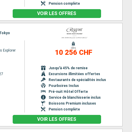
Pension complète
VOIR LES OFFRES
 Tokyo
dès
s Explorer
10 256 CHF
Jusqu'à 45% de remise
27
Excursions illimitées offertes
Restaurants de spécialités inclus
Pourboires Inclus
Pré-nuit Hôtel Offerte
Service de blanchisserie inclus
Boissons Premium incluses
Pension complète
VOIR LES OFFRES