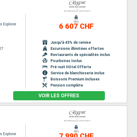
dès
s Explorer
6 607 CHF
Jusqu'à 45% de remise
27
Excursions illimitées offertes
Restaurants de spécialités inclus
Pourboires Inclus
Pré-nuit Hôtel Offerte
Service de blanchisserie inclus
Boissons Premium incluses
Pension complète
VOIR LES OFFRES
dès
s Explorer
7 990 CHF