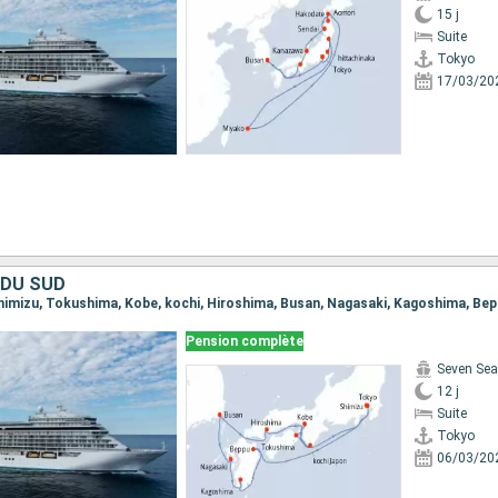
15 j
Suite
Tokyo
17/03/20
 DU SUD
 Shimizu, Tokushima, Kobe, kochi, Hiroshima, Busan, Nagasaki, Kagoshima, Be
Pension complète
Seven Sea
12 j
Suite
Tokyo
06/03/20