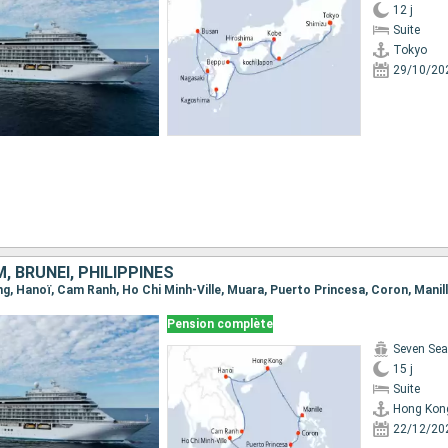
12 j
Suite
Tokyo
29/10/20
, BRUNEI, PHILIPPINES
ong, Hanoï, Cam Ranh, Ho Chi Minh-Ville, Muara, Puerto Princesa, Coron, Mani
Pension complète
Seven Sea
15 j
Suite
Hong Kon
22/12/20