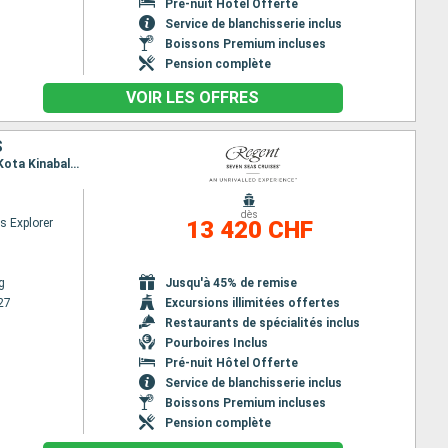
Pré-nuit Hôtel Offerte
Service de blanchisserie inclus
Boissons Premium incluses
Pension complète
VOIR LES OFFRES
S
Itinéraire : Hong Kong, Hanoï, Cam Ranh, Ho Chi Minh-Ville, Laem Chabang, Ko Samui, Singapour, Kota Kinabalu, Muara, Puerto Princesa, Coron, Boracay, Manille, Hong Kong
dès
s Explorer
13 420 CHF
g
Jusqu'à 45% de remise
27
Excursions illimitées offertes
Restaurants de spécialités inclus
Pourboires Inclus
Pré-nuit Hôtel Offerte
Service de blanchisserie inclus
Boissons Premium incluses
Pension complète