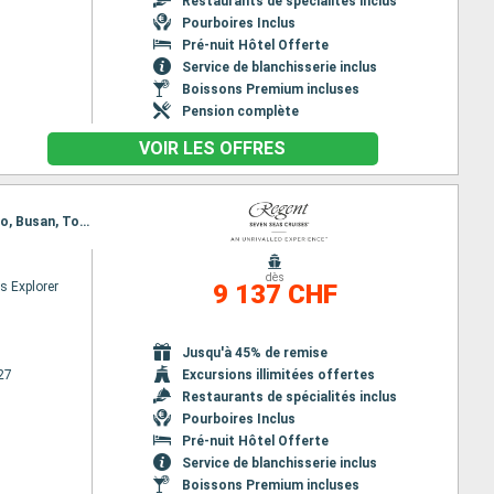
Restaurants de spécialités inclus
Pourboires Inclus
Pré-nuit Hôtel Offerte
Service de blanchisserie inclus
Boissons Premium incluses
Pension complète
VOIR LES OFFRES
Itinéraire : Tokyo, hittachinaka, Sendai, Miyako, Aomori, Hakodate, Akita, Kanazawa, Sakai-Minato, Busan, Tokyo
dès
s Explorer
9 137 CHF
Jusqu'à 45% de remise
27
Excursions illimitées offertes
Restaurants de spécialités inclus
Pourboires Inclus
Pré-nuit Hôtel Offerte
Service de blanchisserie inclus
Boissons Premium incluses