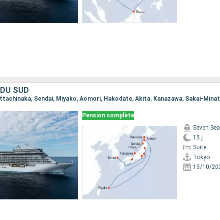
 DU SUD
Pension complète
Seven Sea
15 j
Suite
Tokyo
15/10/20