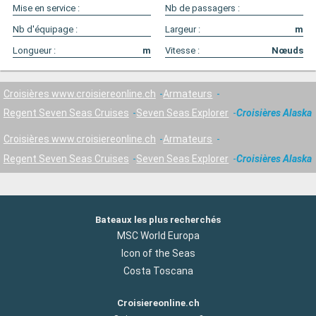
Mise en service :
Nb de passagers :
Nb d'équipage :
Largeur :
m
Longueur :
m
Vitesse :
Nœuds
Croisières www.croisiereonline.ch
Armateurs
Regent Seven Seas Cruises
Seven Seas Explorer
Croisières Alaska
Croisières www.croisiereonline.ch
Armateurs
Regent Seven Seas Cruises
Seven Seas Explorer
Croisières Alaska
Bateaux les plus recherchés
MSC World Europa
Icon of the Seas
Costa Toscana
Croisiereonline.ch