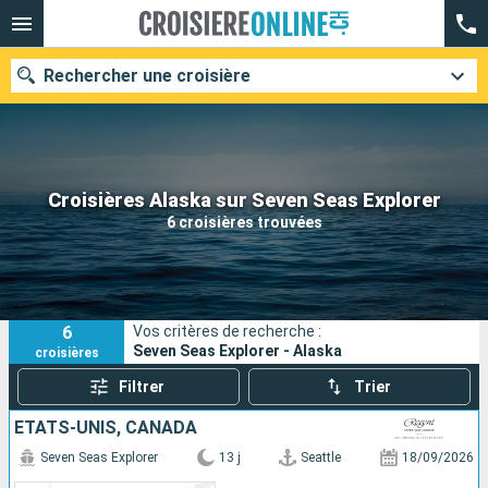
Rechercher une croisière
Nos destinations
Croisières Alaska sur Seven Seas Explorer
6 croisières trouvées
Mois de départ
Ports
Compagnies
6
Vos critères de recherche :
Rechercher
Seven Seas Explorer - Alaska
croisières
Filtrer
Trier
ÉTATS-UNIS, CANADA
Seven Seas Explorer
13 j
Seattle
18/09/2026