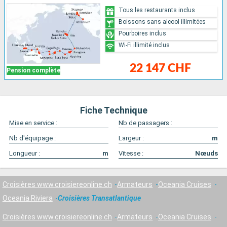
Tous les restaurants inclus
Boissons sans alcool illimitées
Pourboires inclus
Wi-Fi illimité inclus
22 147 CHF
Pension complète
Fiche Technique
Mise en service :
Nb de passagers :
Nb d'équipage :
Largeur :
m
Longueur :
m
Vitesse :
Nœuds
Croisières www.croisiereonline.ch
Armateurs
Oceania Cruises
Oceania Riviera
Croisières Transatlantique
Croisières www.croisiereonline.ch
Armateurs
Oceania Cruises