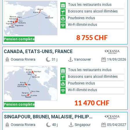
Tous les restaurants inclus
Boissons sans alcool illimitées
Pourboires inclus
Wi-Fi illimité inclus
8 755 CHF
Pension complète
CANADA, ÉTATS-UNIS, FRANCE
Oceania Riviera
31 j
Vancouver
19/09/2026
Tous les restaurants inclus
Boissons sans alcool illimitées
Pourboires inclus
Wi-Fi illimité inclus
11 470 CHF
Pension complète
SINGAPOUR, BRUNEI, MALAISIE, PHILIPPINES, TAÏWAN, CHINE, CORÉE DU SUD, JAPON, ÉTATS-UNIS, CANADA
Oceania Riviera
40 j
Singapour
05/04/2027