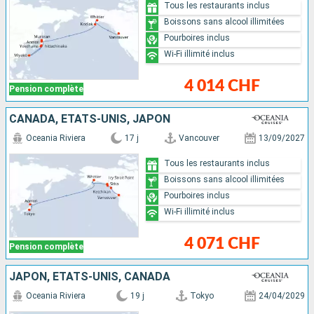
Tous les restaurants inclus
Boissons sans alcool illimitées
Pourboires inclus
Wi-Fi illimité inclus
4 014 CHF
Pension complète
CANADA, ÉTATS-UNIS, JAPON
Oceania Riviera
17 j
Vancouver
13/09/2027
Tous les restaurants inclus
Boissons sans alcool illimitées
Pourboires inclus
Wi-Fi illimité inclus
4 071 CHF
Pension complète
JAPON, ÉTATS-UNIS, CANADA
Oceania Riviera
19 j
Tokyo
24/04/2029