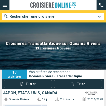
Rechercher une croisière
Nos destinations
Croisières Transatlantique sur Oceania Riviera
13 croisières trouvées
Mois de départ
Ports
Compagnies
13
Vos critères de recherche :
Rechercher
Oceania Riviera - Transatlantique
croisières
Filtrer
Trier
JAPON, ÉTATS-UNIS, CANADA
Oceania Riviera
17 j
Yokohama
25/04/2028