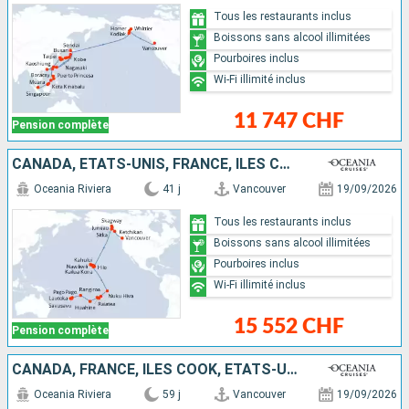
Tous les restaurants inclus
Boissons sans alcool illimitées
Pourboires inclus
Wi-Fi illimité inclus
11 747 CHF
Pension complète
CANADA, ÉTATS-UNIS, FRANCE, ÎLES COOK, FIDJI (ÎLES)
Oceania Riviera
41 j
Vancouver
19/09/2026
Tous les restaurants inclus
Boissons sans alcool illimitées
Pourboires inclus
Wi-Fi illimité inclus
15 552 CHF
Pension complète
CANADA, FRANCE, ÎLES COOK, ÉTATS-UNIS, FIDJI (ÎLES), VANUATU, AUSTRALIE, INDONÉSIE
Oceania Riviera
59 j
Vancouver
19/09/2026