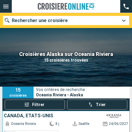
Rechercher une croisière
Nos destinations
Croisières Alaska sur Oceania Riviera
15 croisières trouvées
Mois de départ
Ports
Compagnies
15
Vos critères de recherche :
Rechercher
Oceania Riviera - Alaska
croisières
Filtrer
Trier
CANADA, ÉTATS-UNIS
Oceania Riviera
8 j
Seattle
24/06/2027