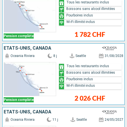
Tous les restaurants inclus
Boissons sans alcool illimitées
Pourboires inclus
Wi-Fi illimité inclus
1 782 CHF
Pension complète
ÉTATS-UNIS, CANADA
Oceania Riviera
8 j
Seattle
31/08/2028
Tous les restaurants inclus
Boissons sans alcool illimitées
Pourboires inclus
Wi-Fi illimité inclus
2 026 CHF
Pension complète
ÉTATS-UNIS, CANADA
Oceania Riviera
11 j
Seattle
24/05/2027