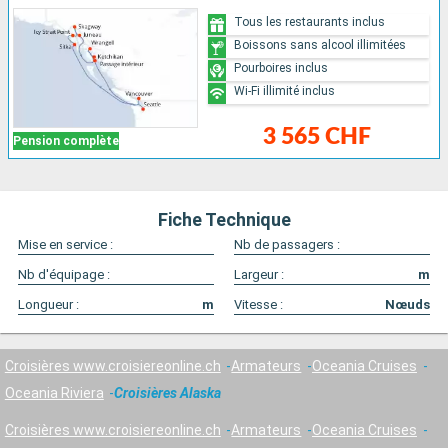
Tous les restaurants inclus
Boissons sans alcool illimitées
Pourboires inclus
Wi-Fi illimité inclus
3 565 CHF
Pension complète
Fiche Technique
Mise en service :
Nb de passagers :
Nb d'équipage :
Largeur :
m
Longueur :
m
Vitesse :
Nœuds
Croisières www.croisiereonline.ch
Armateurs
Oceania Cruises
Oceania Riviera
Croisières Alaska
Croisières www.croisiereonline.ch
Armateurs
Oceania Cruises