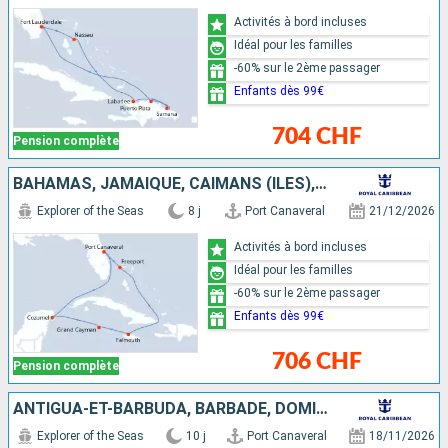
Activités à bord incluses
Idéal pour les familles
-60% sur le 2ème passager
Enfants dès 99€
704 CHF
Pension complète
BAHAMAS, JAMAÏQUE, CAÏMANS (ÎLES), MEXIQUE, ÉTATS-UNIS
Explorer of the Seas
8 j
Port Canaveral
21/12/2026
Activités à bord incluses
Idéal pour les familles
-60% sur le 2ème passager
Enfants dès 99€
706 CHF
Pension complète
ANTIGUA-ET-BARBUDA, BARBADE, DOMINIQUE, SAINT-CHRISTOPHE-ET-NIÉVÈS, ÉTATS-UNIS
Explorer of the Seas
10 j
Port Canaveral
18/11/2026