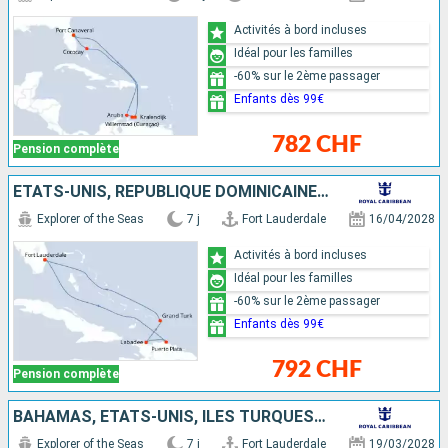
Activités à bord incluses
Idéal pour les familles
-60% sur le 2ème passager
Enfants dès 99€
782 CHF
Pension complète
ÉTATS-UNIS, RÉPUBLIQUE DOMINICAINE, HAÏTI, ÎLES TURQUES-ET-CAÏQUES
Explorer of the Seas
7 j
Fort Lauderdale
16/04/2028
Activités à bord incluses
Idéal pour les familles
-60% sur le 2ème passager
Enfants dès 99€
792 CHF
Pension complète
BAHAMAS, ÉTATS-UNIS, ÎLES TURQUES-ET-CAÏQUES, RÉPUBLIQUE DOMINICAINE
Explorer of the Seas
7 j
Fort Lauderdale
19/03/2028