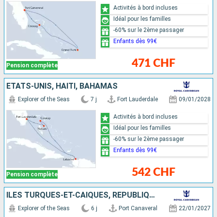
Activités à bord incluses
Idéal pour les familles
-60% sur le 2ème passager
Enfants dès 99€
471 CHF
Pension complète
ÉTATS-UNIS, HAÏTI, BAHAMAS
Explorer of the Seas
7 j
Fort Lauderdale
09/01/2028
Activités à bord incluses
Idéal pour les familles
-60% sur le 2ème passager
Enfants dès 99€
542 CHF
Pension complète
ÎLES TURQUES-ET-CAÏQUES, RÉPUBLIQUE DOMINICAINE, ÉTATS-UNIS
Explorer of the Seas
6 j
Port Canaveral
22/01/2027