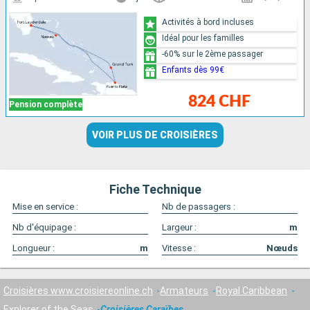
Activités à bord incluses
Idéal pour les familles
-60% sur le 2ème passager
Enfants dès 99€
824 CHF
Pension complète
VOIR PLUS DE CROISIÈRES
Fiche Technique
Mise en service :
Nb de passagers :
Nb d'équipage :
Largeur :
m
Longueur :
m
Vitesse :
Nœuds
Croisières www.croisiereonline.ch
Armateurs
Royal Caribbean
Explorer of the Seas
Croisières Caraïbes