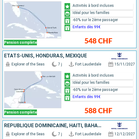
Activités à bord incluses
Idéal pour les familles
-60% sur le 2ème passager
Enfants dès 99€
548 CHF
Pension complète
ÉTATS-UNIS, HONDURAS, MEXIQUE
Explorer of the Seas
7 j
Fort Lauderdale
15/11/2027
Activités à bord incluses
Idéal pour les familles
-60% sur le 2ème passager
Enfants dès 99€
588 CHF
Pension complète
RÉPUBLIQUE DOMINICAINE, HAÏTI, BAHAMAS, ÉTATS-UNIS
Explorer of the Seas
7 j
Fort Lauderdale
12/12/2027