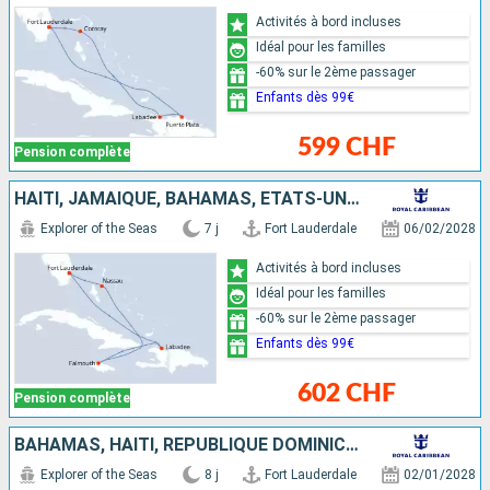
Activités à bord incluses
Idéal pour les familles
-60% sur le 2ème passager
Enfants dès 99€
599 CHF
Pension complète
HAÏTI, JAMAÏQUE, BAHAMAS, ÉTATS-UNIS
Explorer of the Seas
7 j
Fort Lauderdale
06/02/2028
Activités à bord incluses
Idéal pour les familles
-60% sur le 2ème passager
Enfants dès 99€
602 CHF
Pension complète
BAHAMAS, HAÏTI, RÉPUBLIQUE DOMINICAINE, ÉTATS-UNIS
Explorer of the Seas
8 j
Fort Lauderdale
02/01/2028