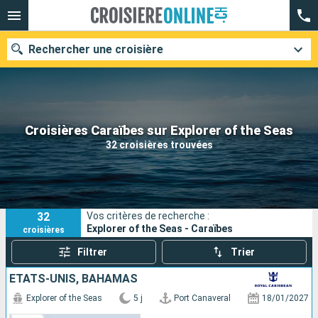
Rechercher une croisière
Nos destinations
Croisières Caraïbes sur Explorer of the Seas
32 croisières trouvées
Mois de départ
Ports
Compagnies
32
Vos critères de recherche :
Rechercher
Explorer of the Seas - Caraïbes
croisières
Filtrer
Trier
ÉTATS-UNIS, BAHAMAS
Explorer of the Seas
5 j
Port Canaveral
18/01/2027