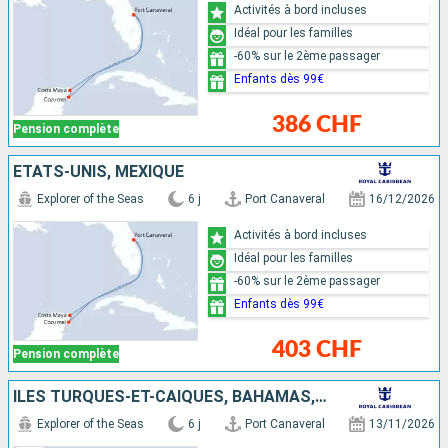
Activités à bord incluses
Idéal pour les familles
-60% sur le 2ème passager
Enfants dès 99€
386 CHF
Pension complète
ÉTATS-UNIS, MEXIQUE
Explorer of the Seas
6 j
Port Canaveral
16/12/2026
Activités à bord incluses
Idéal pour les familles
-60% sur le 2ème passager
Enfants dès 99€
403 CHF
Pension complète
ÎLES TURQUES-ET-CAÏQUES, BAHAMAS, ÉTATS-UNIS
Explorer of the Seas
6 j
Port Canaveral
13/11/2026