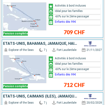
Activités à bord incluses
Idéal pour les familles
-60% sur le 2ème passager
Enfants dès 99€
709 CHF
Pension complète
ÉTATS-UNIS, BAHAMAS, JAMAÏQUE, HAÏTI
Explorer of the Seas
7 j
Fort Lauderdale
21/11/2027
Activités à bord incluses
Idéal pour les familles
-60% sur le 2ème passager
Enfants dès 99€
712 CHF
Pension complète
ÉTATS-UNIS, CAÏMANS (ÎLES), JAMAÏQUE, BAHAMAS
Explorer of the Seas
7 j
Fort Lauderdale
20/02/2028