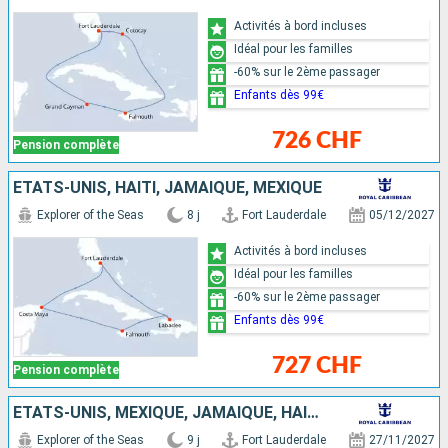
Activités à bord incluses
Idéal pour les familles
-60% sur le 2ème passager
Enfants dès 99€
726 CHF
Pension complète
ÉTATS-UNIS, HAÏTI, JAMAÏQUE, MEXIQUE
Explorer of the Seas
8 j
Fort Lauderdale
05/12/2027
Activités à bord incluses
Idéal pour les familles
-60% sur le 2ème passager
Enfants dès 99€
727 CHF
Pension complète
ÉTATS-UNIS, MEXIQUE, JAMAÏQUE, HAÏTI, BAHAMAS
Explorer of the Seas
9 j
Fort Lauderdale
27/11/2027